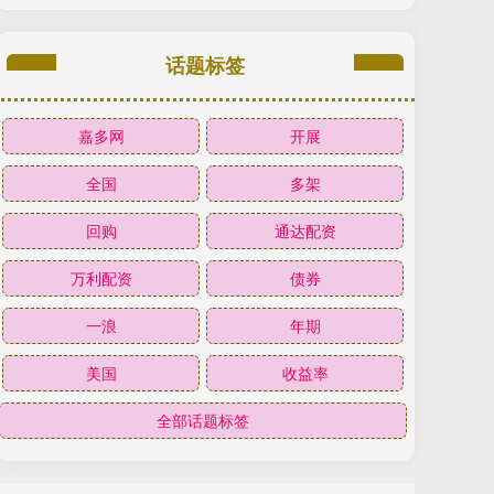
话题标签
嘉多网
开展
全国
多架
回购
通达配资
万利配资
债券
一浪
年期
美国
收益率
全部话题标签