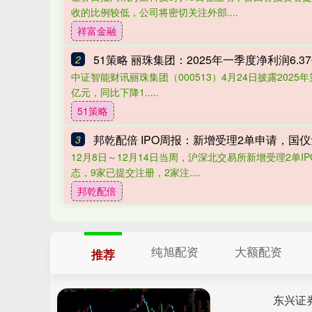
收的比例较低，公司将密切关注外部....
祥富金融
51策略 丽珠集团：2025年一季度净利润6.37
2
中证智能财讯丽珠集团（000513）4月24日披露2025
亿元，同比下降1.....
51策略
邦乾配倍 IPO周报：新增受理2单申请，国
3
12月8日～12月14日当周，沪深北交易所新增受理2单
态，9家已提交注册，2家注....
邦乾配倍
纯旭配资
大额配资
推荐