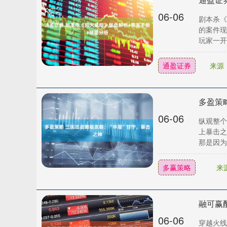
06-06
剧本杀《
的案件现
玩家一开
通盈证券
来源
多盈策
06-06
纵观整个
上暴击之
那是因为你
多赢策略
来
融可赢
06-06
穿越火线