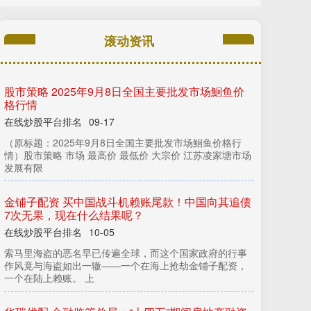
滚动资讯
速配资 快速减掉肥肉：饮食+运动+习惯，程嘉药业
科学方法全解析
纯旭配资
03-05
乐
网
《
志
愿
军
》
系
列
迎
收
官
之
作
定
档
9
月
3
0
日
，
锁
“
边
打
边
谈
”
新
战
配
解
局
很多体胖的人都希望能够快速减掉身上的肥肉。然而，减
纯旭配资
肥并非一蹴而就的事情，需要科学的方法和坚定的毅力。
《
血
铸
和
平
：
志
愿
军
终
章
震
撼
定
档
》
乐
配
网
【
战
火
与
谈
织
的
史
诗
终
章
】
白
鸽
振
翅
的
曙
光
中
，
陈
凯
歌
导
演
的
战
史
诗
巨
制
《
志
浴
判
程嘉(江西)药业有限
交
争
愿
09-23
大额配资
09-16