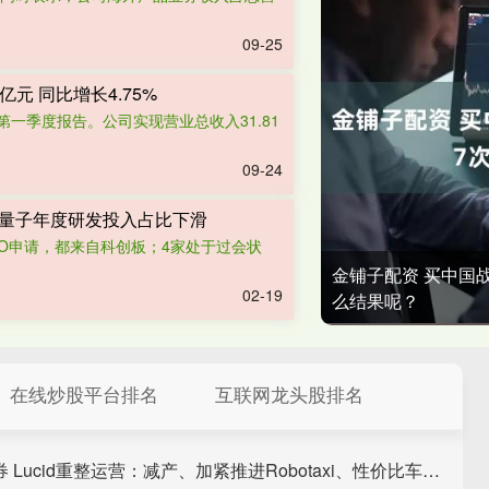
09-25
亿元 同比增长4.75%
年第一季度报告。公司实现营业总收入31.81
09-24
仪量子年度研发投入占比下滑
IPO申请，都来自科创板；4家处于过会状
金铺子配资 买中国
02-19
么结果呢？
在线炒股平台排名
互联网龙头股排名
东兴证券 Lucid重整运营：减产、加紧推进Robotaxi、性价比车型继续跳票