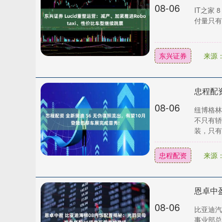
08-06
IT之家 
付量只有 
东兴证券
来源
08-06
纽博格林
不只有轿
装，只有旅
忠程配资
来源
08-06
比亚迪汽
事业部总