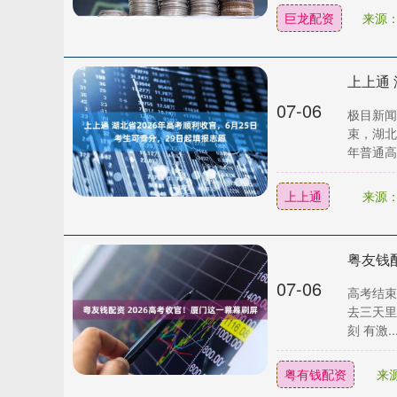
巨龙配资
来源
07-06
极目新闻
束，湖北
年普通高..
上上通
来源
粤友钱
07-06
高考结束
去三天里
刻 有激...
粤有钱配资
来