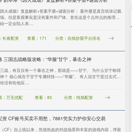
因火成烟》复盘解析+答案手册+谜面分析： 案件册是真言纸张记载
场。但是客观事实是没有案件和尸体。首先这是个点对点的推理。
始一定会陷人表....
：长春配资
查看：171
分类：在线炒股平台排名
略 三国志战略版攻略：“华服”甘宁，暴击之神
三战，有且仅有一个暴击之神，那就是——甘宁。 为什么甘宁称得
神？ 核心就在于甘宁专属特技——“华服”。 有人说甘宁是过去式，
没有给他应....
源：万无优配
查看：83
分类：纯旭配资
配资 CF账号买卖不用愁，7881凭实力护你安心交易
（CF）自上线以来，凭借热血的对战场景和丰富的游戏内容，俘获