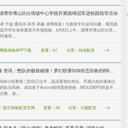
 淄博市博山区白塔镇中心学校开展跳绳冠军进校园指导活动
者 亓超 通讯员 孙芳 孙鑫 淄博报道 r 为激发学生运动兴趣，规范跳
提升学生身体素质与专项技能，6月8日上午，淄博市博山区白塔镇
邀世....
鹰眼策略APP下载
查看：67
分类：纯旭配资
睿新策略 资讯：憋队的极致碰撞！梦幻联赛S28状态回春的BB迎战XG
S28小组赛第二阶段已过半，战况逐渐白热化。手感火热的液体以
的队伍风格，成功拿下Aurora获得晋级资格；MOUZ和PV则是不断
数，基....
：股市策略配资官网
查看：99
分类：大额配资
券 剧本杀《因火成烟》复盘解析+答案手册+谜面分析