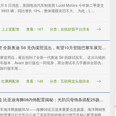
8 月 5 日消息，美国电动汽车制造商 Lucid Motors 今年第二季度交
3953 辆，同比增长 19%，整体规模依旧不大。 为此，L....
：上上策配资
查看：167
分类：在线炒股平台排名
忠程配资 全新奥迪 S6 无伪谍照流出，有望10月登陆巴黎车展完成首秀!
赛道周边，最近拍到了全新一代奥迪 S6 的路试实车。 这次出镜的
车版本，Avant 旅行版也一同现身，两台测试车几乎撕掉全部伪
行版车尾....
：红腾网配资
查看：145
分类：互联网龙头股排名
恩卓中盈 比亚迪海狮08内饰配置揭秘：光韵贝母饰条搭配25扬帝瓦雷音响登场
车海洋网旗舰SUV——海狮08近日迎来重要信息披露。海洋网销售
经理通过社交平台公布了该车型的内饰设计细节及核心配置参数，