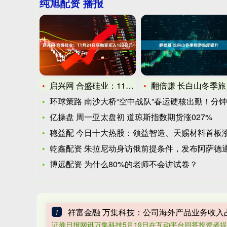
纯旭配资 播报
启兴网 合盛硅业：11月21日获融资买入183亿元
翻倍赚 长白山冬季旅游热度攀升
环球策路 南沙大桥“空中战队”春运硬核出勤！分钟级响应守护春
亿操盘 周一亚太盘初 道琼斯指数期货涨027%
稳益配 今日十大热股：领益智造、天赐材料首板涨停，万向钱潮
乾鑫配资 朱拉尼动身访俄前提条件，发布阿萨德通缉令，普京准
博远配资 为什么80%的老师不会讲试卷？
祥富金融 万集科技：公司海外产品业务收入
1
证券日报网讯万集科技5月19日在互动平台回答投资者