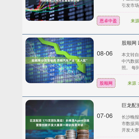
深证成指
14311.01
.68
1.02%
200.89
1
引发市场广
恩卓中盈
来
股顺网 
08-06
本文转自
中汽数据
照。 每到
股顺网
来源
07-06
长沙晚报
市数据局
开发大赛第