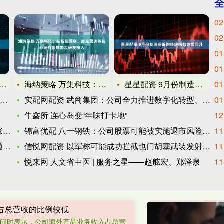
02
02
01
01
海纳策略 万集科技：在智能网联、激光雷达等核心业务领域加大研
星星配资 9月份制造业采购经理指数继续回升
01
实配网配资 武商集团：公司全力推进数字化转型、自营业务拓展及
01
牛鑫所 连心岛变“年味打卡地”
12
1
锦富优配 八一钢铁：公司股票可能被实施退市风险警示
11
备
信悦网配资 以军称可能成功拦截也门胡塞武装发射的导弹
11
悦来网 人文省中医 | 服务之星——赵舷宏、郑泽泉
11
占总营收的比例较低
提问时表示，公司海外产品业务收入占总营