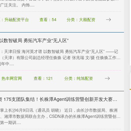
沪深300
4694.44
.42%
43.13
0.93%
泛关注。 内饰....
源：升融配资平台
查看：54
分类：大额配资
以数智破局 勇拓汽车产业“无人区”
：天津日报 海河英才谱 以数智破局 勇拓汽车产业“无人区” ——记
（天津）有限公司副总经理任焕焕 记者 张兆瑞 文/摄 任焕焕工作
年中....
：热丰网官网
查看：121
分类：纯旭配资
巨龙配资 175支团队集结！长株潭Agent训练营暨创新开发大赛第一期训练营开讲
掌上长沙6月9日讯（通讯员 胡晓） 近日，由长沙市数据局、株洲
、湘潭市数据局联合主办，CSDN承办的长株潭Agent训练营暨创新
一期训....