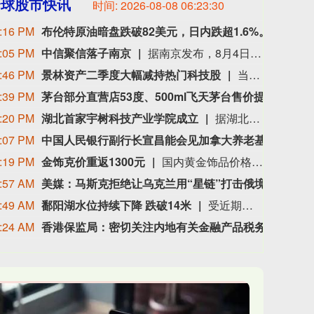
全球股市快讯
时间:
2026-08-08 06:23:32
:16 PM
布伦特原油暗盘跌破82美元，日内跌超1.6%。
布伦特
:05 PM
中信聚信落子南京
据南京发布，8月4日，“南京聚信天晟股权投资合伙企业（有限合伙）”正式落地紫金山国际科创基金街区。基金规模10.01亿元，管理人为中信聚信（北京）资本管理有限公司，其向上穿透的实际控制人为中信集团，管理人整体管理规模超百亿元。该基金在2026紫金山创投大会上签约启动组建，将重点投向新一代信息技术、高端装备、新材料、新能源、生物医药及新消费等领域，为南京科创产业注入新的资本动能。
:46 PM
景林资产二季度大幅减持热门科技股
当地时间8月7日，知名千亿级私募景林资产披露2026年二季度末最新美股持仓（13F）。二季度，景林资产清仓英伟达、META等热门科技股，大幅减持英特尔、网易、谷歌等标的；景林资产在二季度末的美股持仓市值从38.8亿美元大幅下降至21.9亿美元，降幅达43%。在大幅收缩多只原有持仓的同时，景林资产也对部分半导体产业链公司进行了布局，包括近期业绩超预期的美国光模块制造商AAOI（应用光电）。
:39 PM
茅台部分直营店53度、500ml飞天茅台售价提至1753元/瓶
记者获
:20 PM
湖北首家宇树科技产业学院成立
据湖北日报，8月7日，湖北省首家宇树科技产业学院在长江工程职业技术学院成立。据悉，“宇树科技产业学院”由宇树科技股份有限公司与长江工程职业技术学院共建，实行“企业专家任院长、校内教授任执行副院长”双院长制管理架构，聚焦机器人调试、运维、技术支持等市场紧缺岗位，精准培育紧缺人才。
:07 PM
中国人民银行副行长宣昌能会见加拿大养老基金投资公司总裁兼首席执行官约翰·格雷厄姆
20
:19 PM
金饰克价重返1300元
国内黄金饰品价格对比显示，国内多家品牌足金饰品价格重返1300元，其中周生生足金饰品报1315元/克，周大福报价1308元/克，老庙黄金报价1310元/克。
:57 AM
美媒：马斯克拒绝让乌克兰用“星链”打击俄境内目标
美国
:49 AM
鄱阳湖水位持续下降 跌破14米
受近期持续高温天气影响，我国最大淡水湖鄱阳湖水位快速下降。截至8月8日8时，鄱阳湖标志性水文站星子站水位下降至13.97米，较昨日下降0.13米，鄱阳湖湖口站水位下降至13.84米，湖区两岸退水痕迹明显。（央视新闻）
:24 AM
香港保监局：密切关注内地有关金融产品税务安排
近期