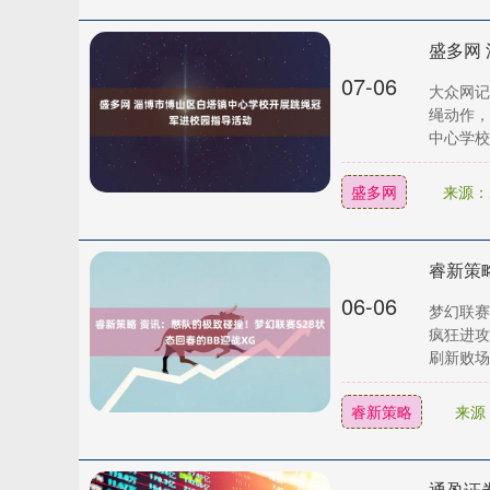
盛多网
07-06
大众网记
绳动作，
中心学校特
盛多网
来源：
06-06
梦幻联赛
疯狂进攻
刷新败场次
睿新策略
来源
通盈证