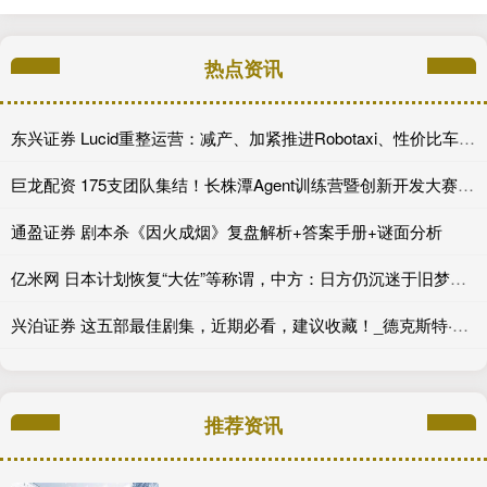
热点资讯
东兴证券 Lucid重整运营：减产、加紧推进Robotaxi、性价比车型继续跳票
巨龙配资 175支团队集结！长株潭Agent训练营暨创新开发大赛第一期训练营开讲
通盈证券 剧本杀《因火成烟》复盘解析+答案手册+谜面分析
亿米网 日本计划恢复“大佐”等称谓，中方：日方仍沉迷于旧梦？又要成为“祸源”？
兴泊证券 这五部最佳剧集，近期必看，建议收藏！_德克斯特·摩根_剧情_老钱
推荐资讯