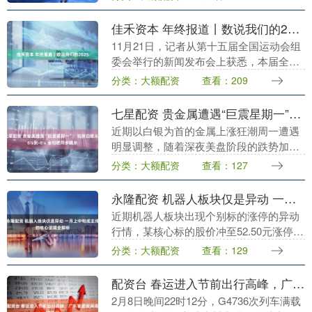
中有关事项存疑，经认真调查核实，审慎
作出不予试用的....
佳禾资本 年终报道丨数说我们的2025
11月21日，记者从第十五届全国运动会组
委会举行的新闻发布会上获悉，本届全运
会创超8项世界纪录、5项世界青年纪录、
分类：大额配资
查看：209
13项亚洲纪录、10项亚洲青年纪录、14项
全国....
七星配资 贵金属遭遇“巨震星期一”：现货白银从+6%到-8% 金铂钯同步跳水
近期以白银为首的金属上涨狂潮周一遭遇
明显调整，随着深夜美盘阶段的跌势加
剧，金银铂钯期货和现货均录得显著跌
分类：大额配资
查看：127
幅。 截至发稿，现货白银从周一早盘一度
上涨近6%，转为跌....
永隆配资 机器人板块仅是异动 一月上中旬成主线的核心逻辑全解析
近期机器人板块出现个别标的涨停的异动
行情，某核心标的股价冲至52.50元涨停，
市值达2209.2亿，单日成交额超141亿元，
分类：大额配资
查看：129
但不少资深投资者直言“机器人目前还不....
配资台 春运进入节前出行高峰，广东首趟夜间高铁开出
2月8日晚间22时12分，G4736次列车满载