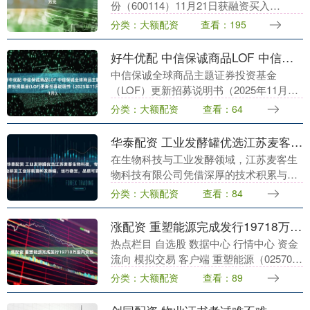
份（600114）11月21日获融资买入
3347.80万元，当前融资余额11.98亿元，
分类：大额配资
查看：195
占流通市值的7.54%，超过历....
好牛优配 中信保诚商品LOF 中信保诚全球商品主题证券投资基金(LOF)更新招募说明书（2025年11月）
中信保诚全球商品主题证券投资基金
（LOF）更新招募说明书（2025年11月）
重要提示信诚基金管理有限公司经中国证
分类：大额配资
查看：64
监会批准于2005年9月30日注册成立。因
业务发....
华泰配资 工业发酵罐优选江苏麦客生物科技，专业研发工业好氧菌种发酵罐，运行稳定，品质可靠
在生物科技与工业发酵领域，江苏麦客生
物科技有限公司凭借深厚的技术积累与持
续的创新实践，成为众多企业信赖的合作
分类：大额配资
查看：84
伙伴。公司深耕工业发酵罐细分市场，专
注于工业发酵罐、....
涨配资 重塑能源完成发行19718万股内资股
热点栏目 自选股 数据中心 行情中心 资金
流向 模拟交易 客户端 重塑能源（02570）
发布公告，认购协议项下认购款的先决条
分类：大额配资
查看：89
件已获达成且本公司已于2025年12....