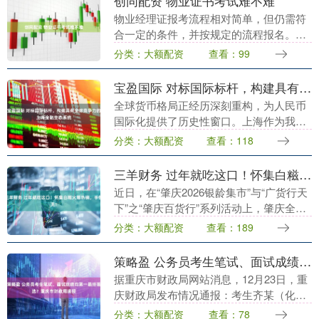
创同配资 物业证书考试难不难
物业经理证报考流程相对简单，但仍需符
合一定的条件，并按规定的流程报名。物
业经理证分为物业企业经理和物业项目经
分类：大额配资
查看：99
理两个方向，这两个证书均由全国城建培
训中心授权的机构....
宝盈国际 对标国际标杆，构建具有全球竞争力的上海金融生态系统
全球货币格局正经历深刻重构，为人民币
国际化提供了历史性窗口。上海作为我国
国家战略定位的国际金融中心，其发展已
分类：大额配资
查看：118
进入从规模扩张到功能升维的关键阶段。
当前的核心任务，....
三羊财务 过年就吃这口！怀集白糍火爆热销，手慢无！
近日，在“肇庆2026银龄集市”与“广货行天
下”之“肇庆百货行”系列活动上，肇庆全季
食品有限公司带来的怀集白糍成为市民追
分类：大额配资
查看：189
捧的“明星产品”——3000多个白糍在半....
策略盈 公务员考生笔试、面试成绩均第一最终落选？重庆市财政局通报
据重庆市财政局网站消息，12月23日，重
庆财政局发布情况通报：考生齐某（化
名）与遴选岗位要求有较大差距，且档案
分类：大额配资
查看：78