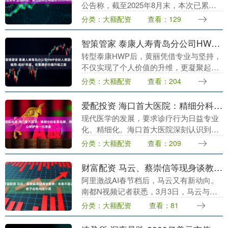
公告称，截至2025年8月末，本次已累计
回购股份3，202，480股，占公司总股本
分类：大额配资
查看：129
的比例为0.83%，购买的最高价为25....
智策管家 泰康人寿青岛分公司HWP合伙人黄丽：破局·成长·共赢，在泰康的价值升维之路
转型泰康HWP后，黄丽凭借专业与坚持，
不仅实现了个人价值的升维，更凝聚起一
支多元化的精英团队。在泰康这片沃土
分类：大额配资
查看：204
上，她真正践行着与客户、伙伴的共赢之
道，开启了事业新....
爱配投资 海口首大医院：精细分科彰显品牌，用心呵护每一位患者
现代医学的发展，要求诊疗行为日益专业
化、精细化。海口首大医院深刻认识到，
只有精细的分科，才能为患者提供最专
分类：大额配资
查看：209
业、最对口的医疗服务，这是彰显品牌实
力、落实“以患者为....
财富配资 马云、蔡崇信等现身谈教育：未来不是让孩子去和AI比计算
阿里激战AI春节档后，马云又有新动向。
南都N视频记者获悉，3月3日，马云与阿
里、蚂蚁的核心管理层来到杭州云谷学
分类：大额配资
查看：81
校，与校长、老师们畅谈AI带来的挑战和
机会。 公开....