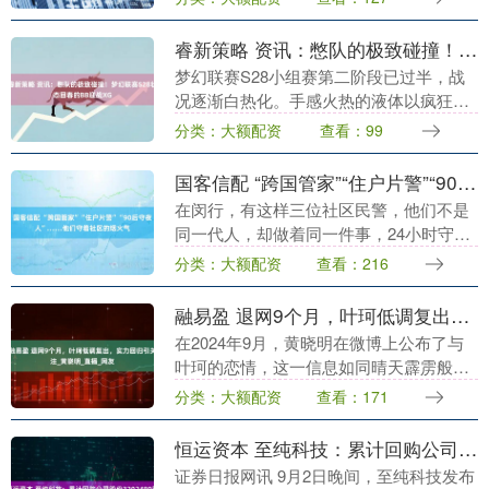
顺利。 按照《湖北省2026年普通高....
睿新策略 资讯：憋队的极致碰撞！梦幻联赛S28状态回春的BB迎战XG
梦幻联赛S28小组赛第二阶段已过半，战
况逐渐白热化。手感火热的液体以疯狂进
攻的队伍风格，成功拿下Aurora获得晋级
分类：大额配资
查看：99
资格；MOUZ和PV则是不断刷新败场次
数，基....
国客信配 “跨国管家”“住户片警”“90后守夜人”……他们守着社区的烟火气
在闵行，有这样三位社区民警，他们不是
同一代人，却做着同一件事，24小时守着
社区群众的烟火气。他们中有的是企业眼
分类：大额配资
查看：216
里的“跨国管家”，有的是超大社区的“住户
片警”，还....
融易盈 退网9个月，叶珂低调复出，实力回归引关注_黄晓明_直播_网友
在2024年9月，黄晓明在微博上公布了与
叶珂的恋情，这一信息如同晴天霹雳般震
惊了众人。毕竟，黄晓明的前妻
分类：大额配资
查看：171
Angelababy是一位家喻户晓的女神，而叶
珂则是一位....
恒运资本 至纯科技：累计回购公司股份3202480股
证券日报网讯 9月2日晚间，至纯科技发布