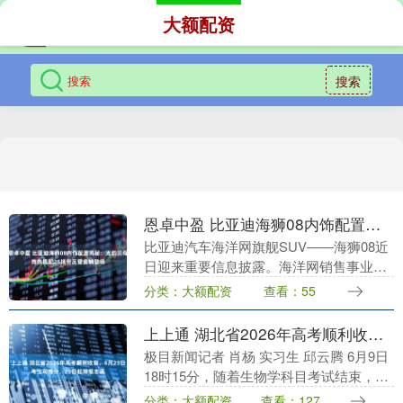
大额配资
搜索
恩卓中盈 比亚迪海狮08内饰配置揭秘：光韵贝母饰条搭配25扬帝瓦雷音响登场
比亚迪汽车海洋网旗舰SUV——海狮08近
日迎来重要信息披露。海洋网销售事业部
总经理通过社交平台公布了该车型的内饰
分类：大额配资
查看：55
设计细节及核心配置参数，引发市场广泛
关注。 内饰....
上上通 湖北省2026年高考顺利收官，6月25日考生可查分，29日起填报志愿
极目新闻记者 肖杨 实习生 邱云腾 6月9日
18时15分，随着生物学科目考试结束，湖
北省2026年高考顺利收官，总体安全平稳
分类：大额配资
查看：127