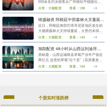
500余名归乡旅客从广州南站平稳驶出，
这是2026年春运广东首趟夜间高铁。随着
分类：大额配资
查看：198
春运节前出行高峰到来，夜间高铁开始
开....
镕盛融资 阿根廷中部森林火灾蔓延 过火面积逾5500公顷
近日，阿根廷南部巴塔哥尼亚地区发生的
大规模森林火灾持续蔓延，火势仍未得到
有效控制。总台记者获悉，截至1月10
分类：大额配资
查看：140
日，火灾已造成超过5500公顷林地被烧
毁，对多地居民....
旭阳配资 48小时从山西运到迪拜，这里的草莓为啥能“论个卖”
原标题：山西运城绛县草莓产业年产值近
两亿元 这里的草莓“论个卖”（高质量发展
在一线·小城宝藏） 山西运城绛县大棚里的
分类：大额配资
查看：164
草莓，从摘下到摆在阿联酋迪拜超市的货
架上，需....
个股实时涨跌榜