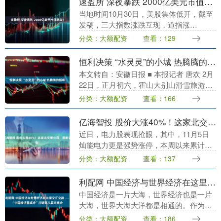
速盈所 深夜暴跌 2000亿美元市值蒸发！
当地时间10月30日，美股集体低开，截至
发稿，三大指数涨跌互现，道指涨
0.72%，报47973.21点；标普500指数跌
分类：大额配资
查看：129
0.29%，报6870.71点；纳指跌0....
恒利决策 “水灵灵”的小城 热腾腾的新年
本文转自：安徽日报 ■ 本报记者 唐欢 2月
22日，正月初六，霍山大别山滑雪旅游度
假区的雪道上人头攒动，在一阵欢呼声
分类：大额配资
查看：166
中，来自南京的游客张明辉一家从山顶滑
下。“孩....
亿海智投 股价大涨40%！这家北交所公司，最新公告！
近日，电力股表现抢眼，其中，11月5日
灿能电力更是强势涨停，本周以来累计涨
幅近40%。 晚间灿能电力发布公告称，公
分类：大额配资
查看：137
司股票最近3个有成交的交易日11月3日、
11月....
利配网 中国经济与世界经济在这里交汇交融 ——“中国经济圆桌会”共话第八届进博会
中国经济是一片大海，世界经济也是一片
大海，世界大海大洋都是相通的。作为中
国联结世界的重要桥梁，11月5日至10日
分类：大额配资
查看：186