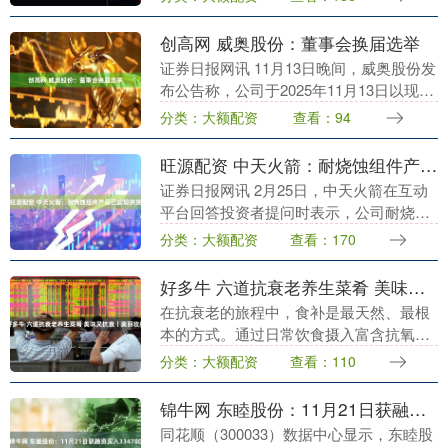
在上海举办的第八届中国国际进口博览会
（CIIE）....
创高网 威奥股份：董事会换届选举
证券日报网讯 11月13日晚间，威奥股份发
布公告称，公司于2025年11月13日以现场
加通讯方式召开了第三届董事会第三十次
分类：大额配资
查看：94
会议，审议通过《关于提名第四届董事会
非....
旺源配资 中天火箭：耐烧蚀组件产品已实现供货
证券日报网讯 2月25日，中天火箭在互动
平台回答投资者提问时表示，公司耐烧蚀
组件产品已实现供货。 （文章来源：证券
分类：大额配资
查看：170
日报） 海量资讯、精准解读，尽在新浪财
经APP....
好多牛 六道抗衰老养生菜肴 美味又抗衰丨美丽妆阁
在抗衰老的旅程中，食补是最天然、最根
本的方式。通过日常饮食摄入富含抗氧化
物质、优质蛋白和健康脂肪的食材，能从
分类：大额配资
查看：110
内而外延缓衰老进程。以下是六道简单易
做、营养丰富的抗....
锦牛网 东睦股份：11月21日获融资买入334780万元
同花顺（300033）数据中心显示，东睦股