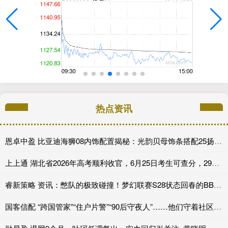
热点资讯
恩卓中盈 比亚迪海狮08内饰配置揭秘：光韵贝母饰条搭配25扬帝瓦雷音响登场
上上通 湖北省2026年高考顺利收官，6月25日考生可查分，29日起填报志愿
睿新策略 资讯：憋队的极致碰撞！梦幻联赛S28状态回春的BB迎战XG
国客信配 “跨国管家”“住户片警”“90后守夜人”……他们守着社区的烟火气