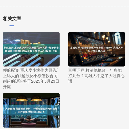
相关文章
领航配资 重庆度小满作为原告/
富明证券 赖清德执政一年多能
上诉人的1起涉及小额借款合同
打几分？高雄人不忍了大吐真心
纠纷的诉讼将于2025年5月23日
话
开庭