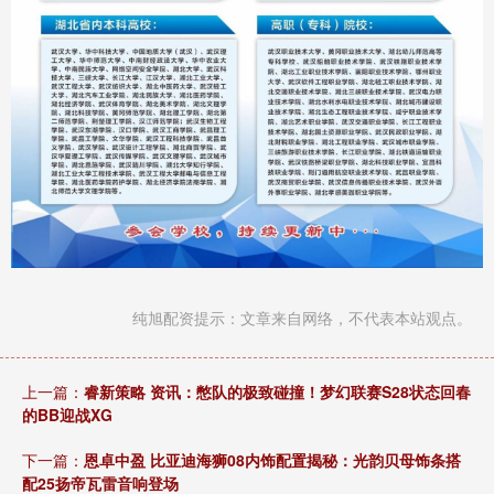
纯旭配资提示：文章来自网络，不代表本站观点。
上一篇：
睿新策略 资讯：憋队的极致碰撞！梦幻联赛S28状态回春
的BB迎战XG
下一篇：
恩卓中盈 比亚迪海狮08内饰配置揭秘：光韵贝母饰条搭
配25扬帝瓦雷音响登场