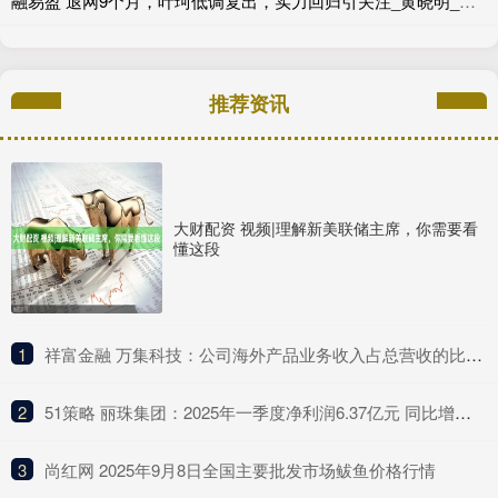
融易盈 退网9个月，叶珂低调复出，实力回归引关注_黄晓明_直播_网友
推荐资讯
大财配资 视频|理解新美联储主席，你需要看
懂这段
1
​祥富金融 万集科技：公司海外产品业务收入占总营收的比例较低
2
​51策略 丽珠集团：2025年一季度净利润6.37亿元 同比增长4.75%
3
​尚红网 2025年9月8日全国主要批发市场鲅鱼价格行情