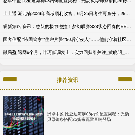
恩卓中盈 比亚迪海狮08内饰配置揭秘：光韵贝母饰条搭配25扬帝瓦雷音响登场
上上通 湖北省2026年高考顺利收官，6月25日考生可查分，29日起填报志愿
睿新策略 资讯：憋队的极致碰撞！梦幻联赛S28状态回春的BB迎战XG
国客信配 “跨国管家”“住户片警”“90后守夜人”……他们守着社区的烟火气
融易盈 退网9个月，叶珂低调复出，实力回归引关注_黄晓明_直播_网友
推荐资讯
恩卓中盈 比亚迪海狮08内饰配置揭秘：光韵
贝母饰条搭配25扬帝瓦雷音响登场