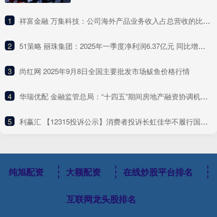
1
​祥富金融 万集科技：公司海外产品业务收入占总营收的比例较低
2
​51策略 丽珠集团：2025年一季度净利润6.37亿元 同比增长4.75%
3
​尚红网 2025年9月8日全国主要批发市场鲅鱼价格行情
4
​华瑞优配 金融监管总局：“十四五”期间房地产融资协调机制支持近2000万套住房建设交付
5
​利赢汇 【12315投诉公示】消费者投诉长虹佳华不履行国家规定的三包义务问题
纯旭配资
大额配资
在线炒股平台排名
互联网龙头股排名