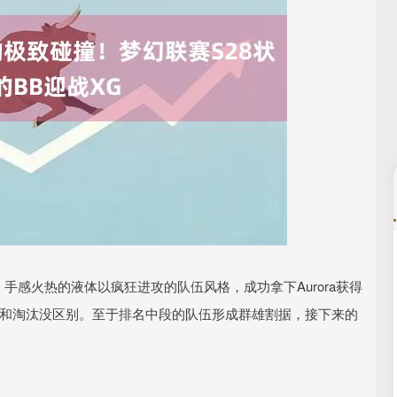
沪深300
4694.44
.42%
43.13
0.93%
手感火热的液体以疯狂进攻的队伍风格，成功拿下Aurora获得
上和淘汰没区别。至于排名中段的队伍形成群雄割据，接下来的