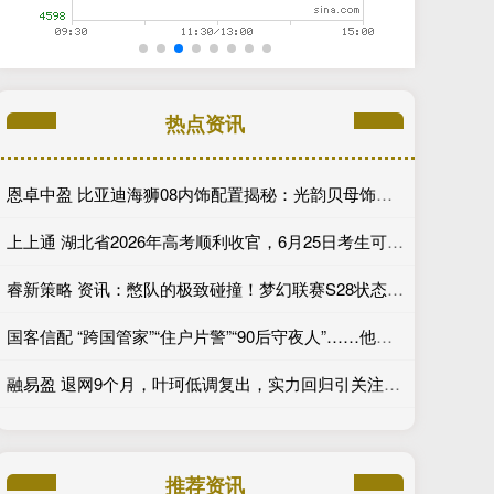
热点资讯
恩卓中盈 比亚迪海狮08内饰配置揭秘：光韵贝母饰条搭配25扬帝瓦雷音响登场
上上通 湖北省2026年高考顺利收官，6月25日考生可查分，29日起填报志愿
睿新策略 资讯：憋队的极致碰撞！梦幻联赛S28状态回春的BB迎战XG
国客信配 “跨国管家”“住户片警”“90后守夜人”……他们守着社区的烟火气
融易盈 退网9个月，叶珂低调复出，实力回归引关注_黄晓明_直播_网友
推荐资讯