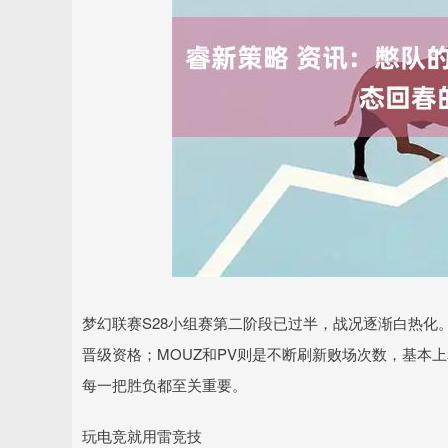
深证成指
14311.01
.68
1.02%
200.89
1
梦幻联赛S28小组赛第二阶段已过半，战况逐渐白热化。
晋级资格；MOUZ和PV则是不断刷新败场次数，基本
每一把胜负都至关重要。
玩电竞就用雷竞技