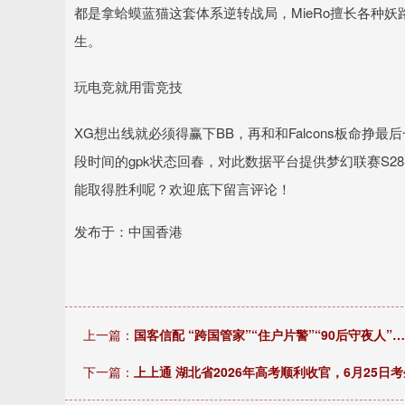
都是拿蛤蟆蓝猫这套体系逆转战局，MieRo擅长各种妖
生。
玩电竞就用雷竞技
XG想出线就必须得赢下BB，再和和Falcons板命挣
段时间的gpk状态回春，对此数据平台提供梦幻联赛S
能取得胜利呢？欢迎底下留言评论！
发布于：中国香港
上一篇：
国客信配 “跨国管家”“住户片警”“90后守夜人
下一篇：
上上通 湖北省2026年高考顺利收官，6月25日