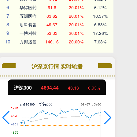
6
毕得医药
61.6
20.01%
6.12%
7
五洲医疗
83.62
20.01%
18.37%
8
耐科装备
49.67
20.01%
6.83%
9
一博科技
53.33
20.01%
17.26%
10
方邦股份
146.16
20.00%
7.68%
沪深京行情 实时轮播
北证50
1134.24
创
11.37
1.01%