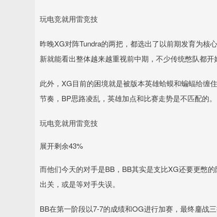
玩电竞就用雷竞技
昨晚XG对阵Tundra的两把，都选出了以前期发育为
新就能看出整体越来越重视前中期，不少传统憋队都开
此外，XG目前的困境就是被版本英雄蛤蟆和蝙蝠给缠
节奏，BP思路凌乱，英雄加点和比赛走势是不匹配的。
玩电竞就用雷竞技
展开剩余43%
而他们今天的对手是BB，BB其实是支比XG还要更憋
出关，或是等对手失误。
BB在第一阶段以7-7的成绩和OG进行加赛，最终鏖战