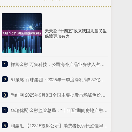
天天盈 “十四五”以来我国儿童民生
保障更加有力
1
​祥富金融 万集科技：公司海外产品业务收入占总营收的比例较低
2
​51策略 丽珠集团：2025年一季度净利润6.37亿元 同比增长4.75%
3
​尚红网 2025年9月8日全国主要批发市场鲅鱼价格行情
4
​华瑞优配 金融监管总局：“十四五”期间房地产融资协调机制支持近2000万套住房建设交付
5
​利赢汇 【12315投诉公示】消费者投诉长虹佳华不履行国家规定的三包义务问题