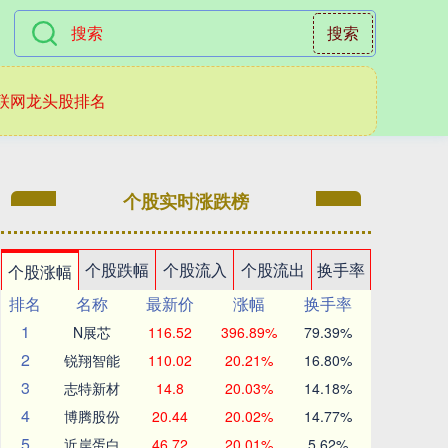
搜索
联网龙头股排名
个股实时涨跌榜
个股跌幅
个股流入
个股流出
换手率
个股涨幅
排名
名称
最新价
涨幅
换手率
1
N展芯
116.52
396.89%
79.39%
2
锐翔智能
110.02
20.21%
16.80%
3
志特新材
14.8
20.03%
14.18%
4
博腾股份
20.44
20.02%
14.77%
5
近岸蛋白
46.72
20.01%
5.62%