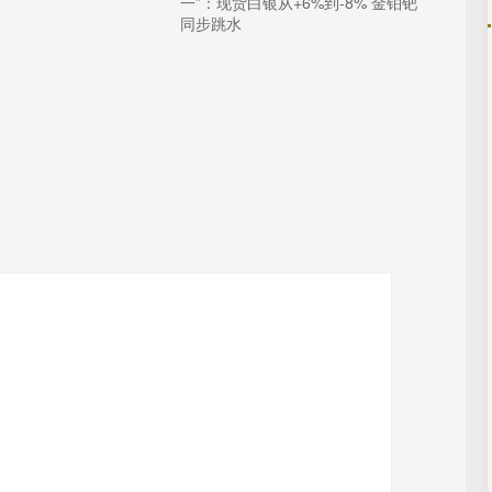
一”：现货白银从+6%到-8% 金铂钯
同步跳水