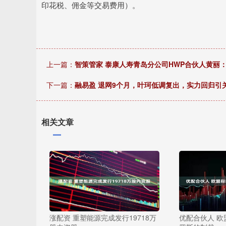
印花税、佣金等交易费用）。
上一篇：
智策管家 泰康人寿青岛分公司HWP合伙人黄丽
下一篇：
融易盈 退网9个月，叶珂低调复出，实力回归引关
相关文章
涨配资 重塑能源完成发行19718万
优配合伙人 