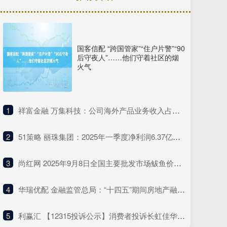
国客信配 “跨国管家”“住户片警”“90
后守夜人”……他们守着社区的烟
火气
1
​祥富金融 万集科技：公司海外产品业务收入占总营收的比例较低
2
​51策略 丽珠集团：2025年一季度净利润6.37亿元 同比增长4.75%
3
​尚红网 2025年9月8日全国主要批发市场鲅鱼价格行情
4
​华瑞优配 金融监管总局：“十四五”期间房地产融资协调机制支持近2000万套住房建设交付
5
​利赢汇 【12315投诉公示】消费者投诉长虹佳华不履行国家规定的三包义务问题