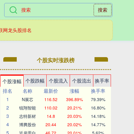
搜索
联网龙头股排名
个股实时涨跌榜
个股跌幅
个股流入
个股流出
换手率
个股涨幅
排名
名称
最新价
涨幅
换手率
1
N展芯
116.52
396.89%
79.39%
2
锐翔智能
110.02
20.21%
16.80%
3
志特新材
14.8
20.03%
14.18%
4
博腾股份
20.44
20.02%
14.77%
5
近岸蛋白
46.72
20.01%
5.62%