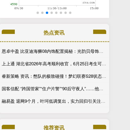
热点资讯
恩卓中盈 比亚迪海狮08内饰配置揭秘：光韵贝母饰条搭配25扬帝瓦雷音响登场
上上通 湖北省2026年高考顺利收官，6月25日考生可查分，29日起填报志愿
睿新策略 资讯：憋队的极致碰撞！梦幻联赛S28状态回春的BB迎战XG
国客信配 “跨国管家”“住户片警”“90后守夜人”……他们守着社区的烟火气
融易盈 退网9个月，叶珂低调复出，实力回归引关注_黄晓明_直播_网友
推荐资讯