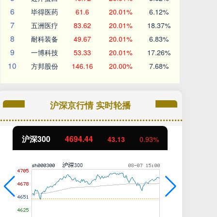
6
毕得医药
61.6
20.01%
6.12%
7
五洲医疗
83.62
20.01%
18.37%
8
耐科装备
49.67
20.01%
6.83%
9
一博科技
53.33
20.01%
17.26%
10
方邦股份
146.16
20.00%
7.68%
沪深京行情 实时轮播
沪深300
4694.44
北
43.13
0.93%