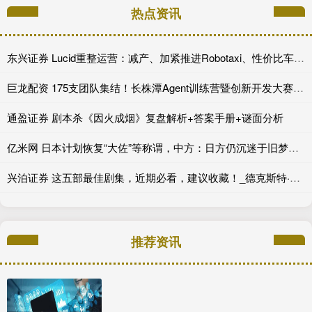
热点资讯
东兴证券 Lucid重整运营：减产、加紧推进Robotaxi、性价比车型继续跳票
巨龙配资 175支团队集结！长株潭Agent训练营暨创新开发大赛第一期训练营开讲
通盈证券 剧本杀《因火成烟》复盘解析+答案手册+谜面分析
亿米网 日本计划恢复“大佐”等称谓，中方：日方仍沉迷于旧梦？又要成为“祸源”？
兴泊证券 这五部最佳剧集，近期必看，建议收藏！_德克斯特·摩根_剧情_老钱
推荐资讯