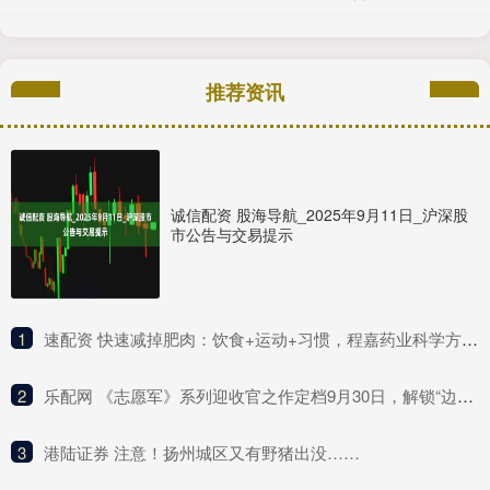
推荐资讯
诚信配资 股海导航_2025年9月11日_沪深股
市公告与交易提示
1
​速配资 快速减掉肥肉：饮食+运动+习惯，程嘉药业科学方法全解析
2
​乐配网 《志愿军》系列迎收官之作定档9月30日，解锁“边打边谈”新战局
3
​港陆证券 注意！扬州城区又有野猪出没……