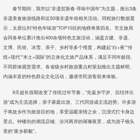
春节期间，我市以“非遗贺新春·寻味中国年”为主题，推出3条
非遗美食旅游线路和近50项非遗年俗相关活动。同程旅行数据显
示，太原位列“特色年味游”TOP10目的地榜单第四名。市文旅局
会同各单位累计推出400余项特色文旅活动，涵盖古建、非遗、
文博、民俗、冰雪、亲子、乡村等多个维度，构建起“白+夜”“传
统+现代”“本土+国际”的立体化文旅产品体系，满足不同年龄段、
不同群体观赏需求。各省级乡村旅游重点村策划推出主题鲜明、
内涵丰富的特色群众文化活动，邀请市民游客前来体验。
9天超长假期改变了传统过年节奏，“先返乡守岁、后结伴出
游”成为主流选择，亲子家庭出游、三代同游成主流趋势。许多游
子将故乡作为旅游目的地，享受温暖亲情之余，沉浸式打卡身边
景点。钟楼街的潮流店铺、汾河两岸的璀璨夜景，成为游子镜头
里的“家乡新貌”。