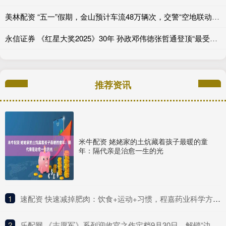
美林配资 “五一”假期，金山预计车流48万辆次，交警“空地联动”应对“大考”
永信证券 《红星大奖2025》30年 孙政邓伟徳张哲通登顶“最受欢迎潜力星”_角色_电视剧_新生代
推荐资讯
米牛配资 姥姥家的土炕藏着孩子最暖的童
年：隔代亲是治愈一生的光
1
​速配资 快速减掉肥肉：饮食+运动+习惯，程嘉药业科学方法全解析
2
​乐配网 《志愿军》系列迎收官之作定档9月30日，解锁“边打边谈”新战局