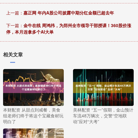
上一篇：
嘉正网 年内A股公司披露中期分红金额已超去年
下一篇：
金牛在线 周鸿祎，为郑州全市领导干部授课！360股价涨
停，本月连拿多个AI大单
相关文章
本财配资 从甜点到咸餐，美食
美林配资 “五一”假期，金山预计
组老师们终于将这个宝藏食材玩
车流48万辆次，交警“空地联
明白了
动”应对“大考”