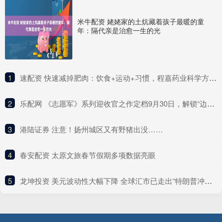
米牛配资 姥姥家的土炕藏着孩子最暖的童
年：隔代亲是治愈一生的光
1
​速配资 快速减掉肥肉：饮食+运动+习惯，程嘉药业科学方法全解析
2
​乐配网 《志愿军》系列迎收官之作定档9月30日，解锁“边打边谈”新战局
3
​港陆证券 注意！扬州城区又有野猪出没……
4
​春安配资 太原文旅春节假期多项数据亮眼
5
​龙坤投资 美元波动性大幅下降 全球汇市已走出“特朗普冲击”阴影？