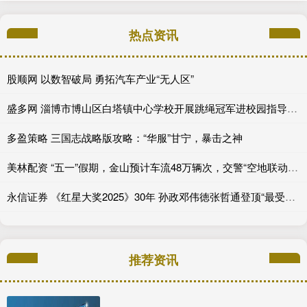
热点资讯
股顺网 以数智破局 勇拓汽车产业“无人区”
盛多网 淄博市博山区白塔镇中心学校开展跳绳冠军进校园指导活动
多盈策略 三国志战略版攻略：“华服”甘宁，暴击之神
美林配资 “五一”假期，金山预计车流48万辆次，交警“空地联动”应对“大考”
永信证券 《红星大奖2025》30年 孙政邓伟徳张哲通登顶“最受欢迎潜力星”_角色_电视剧_新生代
推荐资讯