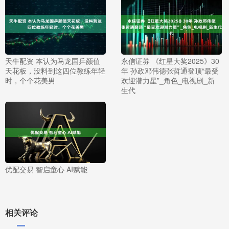
天牛配资 本认为马龙国乒颜值
永信证券 《红星大奖2025》30
天花板，没料到这四位教练年轻
年 孙政邓伟徳张哲通登顶“最受
时，个个花美男
欢迎潜力星”_角色_电视剧_新
生代
优配交易 智启童心 AI赋能
相关评论