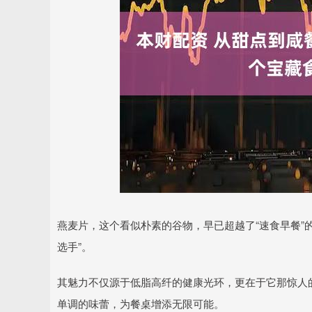
深证成指
14110.12
.92
0.57%
-34.08
-0
燕麦片，这个看似朴素的谷物，早已超越了“速食早餐”
选手”。
其魅力不仅源于低脂高纤的健康光环，更在于它那惊人
单调的味蕾，为餐桌增添无限可能。