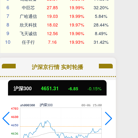
6
中巨芯
27.85
19.99%
32.20%
7
广哈通信
19.03
19.99%
5.84%
8
欣天科技
18.02
19.97%
28.44%
9
飞天诚信
12.56
19.96%
8.49%
10
任子行
7.16
19.93%
31.42%
沪深京行情 实时轮播
北证50
1122.88
创
3.42
0.30%