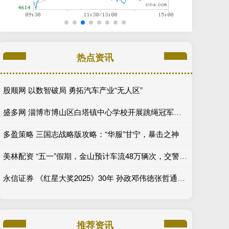
热点资讯
股顺网 以数智破局 勇拓汽车产业“无人区”
盛多网 淄博市博山区白塔镇中心学校开展跳绳冠军进校园指导活动
多盈策略 三国志战略版攻略：“华服”甘宁，暴击之神
美林配资 “五一”假期，金山预计车流48万辆次，交警“空地联动”应对“大考”
永信证券 《红星大奖2025》30年 孙政邓伟徳张哲通登顶“最受欢迎潜力星”_角色_电视剧_新生代
推荐资讯