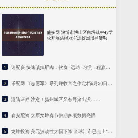
盛多网 淄博市博山区白塔镇中心学
校开展跳绳冠军进校园指导活动
1
​速配资 快速减掉肥肉：饮食+运动+习惯，程嘉药业科学方法全解析
2
​乐配网 《志愿军》系列迎收官之作定档9月30日，解锁“边打边谈”新战局
3
​港陆证券 注意！扬州城区又有野猪出没……
4
​春安配资 太原文旅春节假期多项数据亮眼
5
​龙坤投资 美元波动性大幅下降 全球汇市已走出“特朗普冲击”阴影？