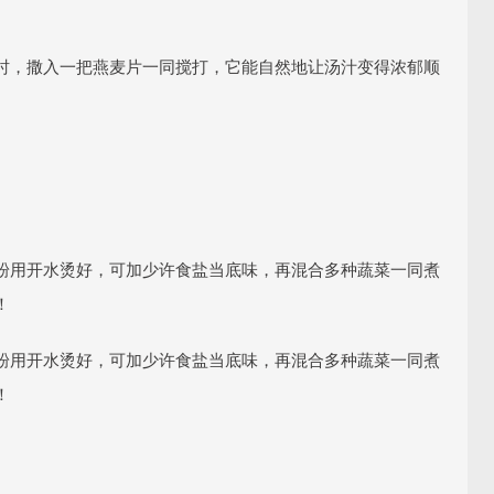
时，撒入一把燕麦片一同搅打，它能自然地让汤汁变得浓郁顺
粉用开水烫好，可加少许食盐当底味，再混合多种蔬菜一同煮
！
粉用开水烫好，可加少许食盐当底味，再混合多种蔬菜一同煮
！