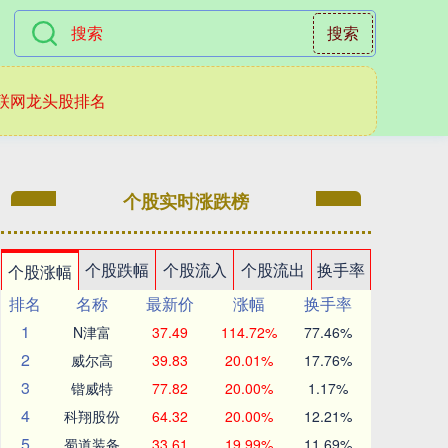
搜索
联网龙头股排名
个股实时涨跌榜
个股跌幅
个股流入
个股流出
换手率
个股涨幅
排名
名称
最新价
涨幅
换手率
1
N津富
37.49
114.72%
77.46%
2
威尔高
39.83
20.01%
17.76%
3
锴威特
77.82
20.00%
1.17%
4
科翔股份
64.32
20.00%
12.21%
5
蜀道装备
33.61
19.99%
11.69%