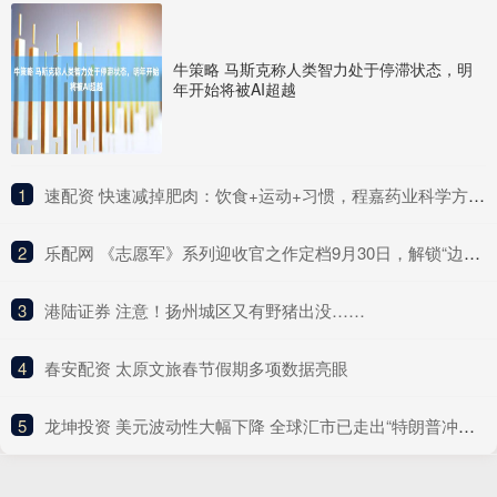
牛策略 马斯克称人类智力处于停滞状态，明
年开始将被AI超越
1
​速配资 快速减掉肥肉：饮食+运动+习惯，程嘉药业科学方法全解析
2
​乐配网 《志愿军》系列迎收官之作定档9月30日，解锁“边打边谈”新战局
3
​港陆证券 注意！扬州城区又有野猪出没……
4
​春安配资 太原文旅春节假期多项数据亮眼
5
​龙坤投资 美元波动性大幅下降 全球汇市已走出“特朗普冲击”阴影？