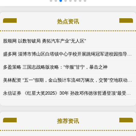
热点资讯
股顺网 以数智破局 勇拓汽车产业“无人区”
盛多网 淄博市博山区白塔镇中心学校开展跳绳冠军进校园指导活动
多盈策略 三国志战略版攻略：“华服”甘宁，暴击之神
美林配资 “五一”假期，金山预计车流48万辆次，交警“空地联动”应对“大考”
永信证券 《红星大奖2025》30年 孙政邓伟徳张哲通登顶“最受欢迎潜力星”_角色_电视剧_新生代
推荐资讯