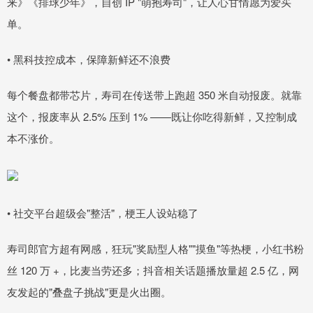
来》《排球少年》，自创 IP "萌抱寿司"，让人心甘情愿为爱买
单。
• 黑科技控成本，保障新鲜还不浪费
每个餐盘都带芯片，寿司在传送带上跑超 350 米自动报废。就靠
这个，报废率从 2.5% 压到 1% ——既让你吃得新鲜，又控制成
本不涨价。
• 社交平台超级会"整活"，梗王人设站稳了
寿司郎官方超有网感，狂玩"奖励型人格""摸鱼"等热梗，小红书粉
丝 120 万 +，比麦当劳还多；抖音相关话题播放量超 2.5 亿，网
友发起的"叠盘子挑战"更是火出圈。