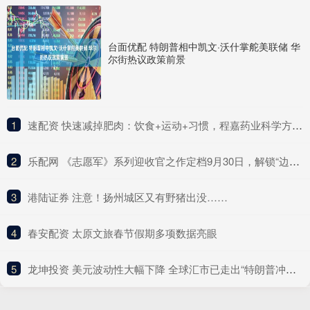
台面优配 特朗普相中凯文·沃什掌舵美联储 华
尔街热议政策前景
1
​速配资 快速减掉肥肉：饮食+运动+习惯，程嘉药业科学方法全解析
2
​乐配网 《志愿军》系列迎收官之作定档9月30日，解锁“边打边谈”新战局
3
​港陆证券 注意！扬州城区又有野猪出没……
4
​春安配资 太原文旅春节假期多项数据亮眼
5
​龙坤投资 美元波动性大幅下降 全球汇市已走出“特朗普冲击”阴影？