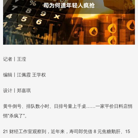
记者丨王滢
编辑丨江佩霞 王学权
设计丨郑嘉琪
黄牛倒号、排队数小时、日排号量上千桌……一家平价日料店悄
悄"杀疯了"。
21 财经工作室观察到，近年来，寿司郎凭借 8 元焦糖鹅肝、15