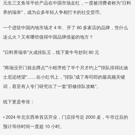
元生三文鱼等平价产品在中国市场走红，一度被消费者称为"日料
界的瑞幸"，成为众多年轻人争相打卡的社交货币。
一个进驻中国内地市场才 4 年、开了 60 多家店的品牌，凭什么
这么火？又有哪些值得中国品牌借鉴的地方？
"日料界瑞幸"火成排队王，线下黄牛号炒到 80 元
"商场没开门就去蹲点""小程序抢了半个月才约上""排队排得比迪
士尼还绝望"……在小红书上，"排队"成了寿司郎的最高频关键
词，甚至有人专门研究出了一套"邪修排队攻略"。
线下更是夸张：
• 2024 年北京西单首店开业，门店排号近 2000 桌，午市过后的
预计等待时间一度超 10 小时。