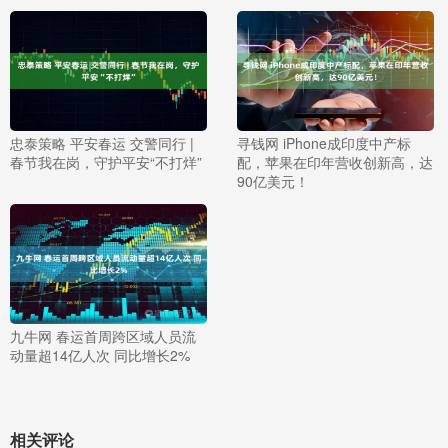
忠泰策略 平安春运 交警同行 |
寻钱网 iPhone成印度中产标
春节我在岗，守护平安“不打烊”
配，苹果在印年营收创新高，达
90亿美元！
九牛网 春运首周跨区域人员流
动量超14亿人次 同比增长2%
相关评论