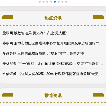
热点资讯
股顺网 以数智破局 勇拓汽车产业“无人区”
盛多网 淄博市博山区白塔镇中心学校开展跳绳冠军进校园指导活动
多盈策略 三国志战略版攻略：“华服”甘宁，暴击之神
美林配资 “五一”假期，金山预计车流48万辆次，交警“空地联动”应对“大考”
永信证券 《红星大奖2025》30年 孙政邓伟徳张哲通登顶“最受欢迎潜力星”_角色_电视剧_新生代
推荐资讯