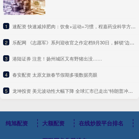
1
​速配资 快速减掉肥肉：饮食+运动+习惯，程嘉药业科学方法全解析
2
​乐配网 《志愿军》系列迎收官之作定档9月30日，解锁“边打边谈”新战局
3
​港陆证券 注意！扬州城区又有野猪出没……
4
​春安配资 太原文旅春节假期多项数据亮眼
5
​龙坤投资 美元波动性大幅下降 全球汇市已走出“特朗普冲击”阴影？
纯旭配资
大额配资
在线炒股平台排名