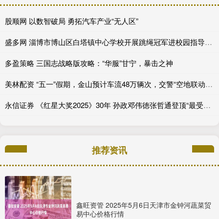
股顺网 以数智破局 勇拓汽车产业“无人区”
盛多网 淄博市博山区白塔镇中心学校开展跳绳冠军进校园指导活动
多盈策略 三国志战略版攻略：“华服”甘宁，暴击之神
美林配资 “五一”假期，金山预计车流48万辆次，交警“空地联动”应对“大考”
永信证券 《红星大奖2025》30年 孙政邓伟徳张哲通登顶“最受欢迎潜力星”_角色_电视剧_新生代
推荐资讯
鑫旺资管 2025年5月6日天津市金钟河蔬菜贸
易中心价格行情