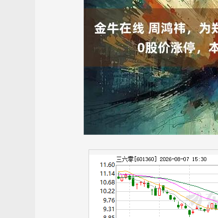
上证指数
3940.04
.40
2.13%
39.68
1.