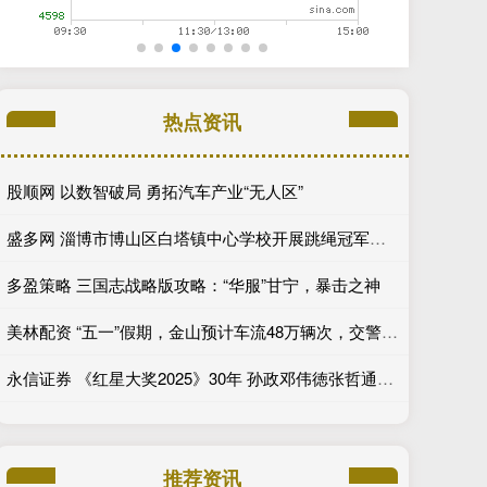
热点资讯
股顺网 以数智破局 勇拓汽车产业“无人区”
盛多网 淄博市博山区白塔镇中心学校开展跳绳冠军进校园指导活动
多盈策略 三国志战略版攻略：“华服”甘宁，暴击之神
美林配资 “五一”假期，金山预计车流48万辆次，交警“空地联动”应对“大考”
永信证券 《红星大奖2025》30年 孙政邓伟徳张哲通登顶“最受欢迎潜力星”_角色_电视剧_新生代
推荐资讯