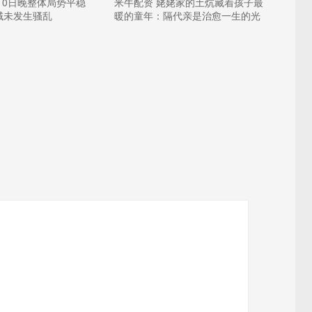
10日晚整体局势平稳
米牛配资 姥姥家的土炕藏着孩子最
域未发生骚乱
暖的童年：隔代亲是治愈一生的光