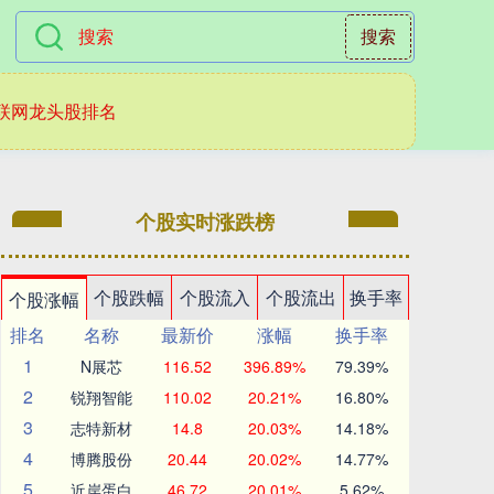
搜索
联网龙头股排名
个股实时涨跌榜
个股跌幅
个股流入
个股流出
换手率
个股涨幅
排名
名称
最新价
涨幅
换手率
1
N展芯
116.52
396.89%
79.39%
2
锐翔智能
110.02
20.21%
16.80%
3
志特新材
14.8
20.03%
14.18%
4
博腾股份
20.44
20.02%
14.77%
5
近岸蛋白
46.72
20.01%
5.62%