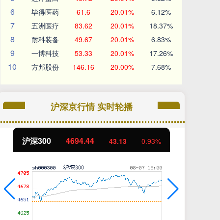
6
毕得医药
61.6
20.01%
6.12%
7
五洲医疗
83.62
20.01%
18.37%
8
耐科装备
49.67
20.01%
6.83%
9
一博科技
53.33
20.01%
17.26%
10
方邦股份
146.16
20.00%
7.68%
沪深京行情 实时轮播
沪深300
4694.44
北
43.13
0.93%