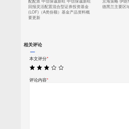
配配查 中信保诚新旺 中信保诚新旺
京海策略 伊朗
回报灵活配置混合型证券投资基金
德黑兰主要区
(LOF)（A类份额）基金产品资料概
要更新
相关评论
本文评分
*
评论内容
*