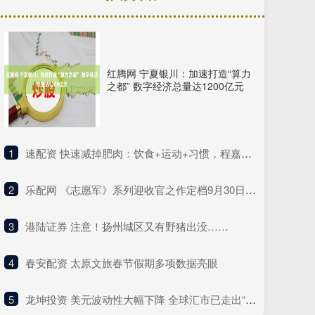
红腾网 宁夏银川：加速打造“算力
之都” 数字经济总量达1200亿元
1
​速配资 快速减掉肥肉：饮食+运动+习惯，程嘉药业科学方法全解析
2
​乐配网 《志愿军》系列迎收官之作定档9月30日，解锁“边打边谈”新战局
3
​港陆证券 注意！扬州城区又有野猪出没……
4
​春安配资 太原文旅春节假期多项数据亮眼
5
​龙坤投资 美元波动性大幅下降 全球汇市已走出“特朗普冲击”阴影？