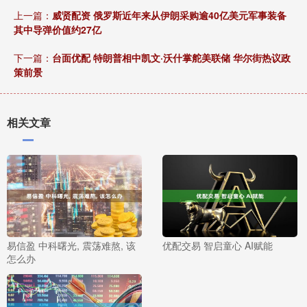
上一篇：
威贤配资 俄罗斯近年来从伊朗采购逾40亿美元军事装备
其中导弹价值约27亿
下一篇：
台面优配 特朗普相中凯文·沃什掌舵美联储 华尔街热议政
策前景
相关文章
易信盈 中科曙光, 震荡难熬, 该
优配交易 智启童心 AI赋能
怎么办