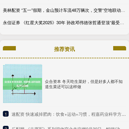
美林配资 “五一”假期，金山预计车流48万辆次，交警“空地联动”应对“大考”
永信证券 《红星大奖2025》30年 孙政邓伟徳张哲通登顶“最受欢迎潜力星”_角色_电视剧_新生代
推荐资讯
众合资本 冬天吃生菜好，但是好多人都不知
道生菜还可以这样做
1
​速配资 快速减掉肥肉：饮食+运动+习惯，程嘉药业科学方法全解析
2
​乐配网 《志愿军》系列迎收官之作定档9月30日，解锁“边打边谈”新战局