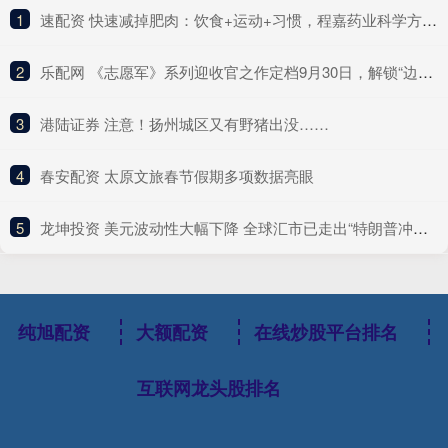
1
​速配资 快速减掉肥肉：饮食+运动+习惯，程嘉药业科学方法全解析
2
​乐配网 《志愿军》系列迎收官之作定档9月30日，解锁“边打边谈”新战局
3
​港陆证券 注意！扬州城区又有野猪出没……
4
​春安配资 太原文旅春节假期多项数据亮眼
5
​龙坤投资 美元波动性大幅下降 全球汇市已走出“特朗普冲击”阴影？
纯旭配资
大额配资
在线炒股平台排名
互联网龙头股排名