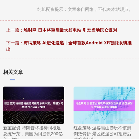
纯旭配资提示：文章来自网络，不代表本站观点。
上一篇：
堆财网 日本将重启最大核电站 引发当地民众反对
下一篇：
海纳策略 AI进化速递丨全球首款Android XR智能眼镜推
出
相关文章
新宝配资 特朗普将接待阿根廷
红盘策略 游客雪山游玩不慎滑
总统米莱，美国为阿提供200亿
倒致骨折 景区旅游公司拒赔后