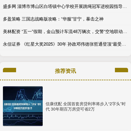
盛多网 淄博市博山区白塔镇中心学校开展跳绳冠军进校园指导活动
多盈策略 三国志战略版攻略：“华服”甘宁，暴击之神
美林配资 “五一”假期，金山预计车流48万辆次，交警“空地联动”应对“大考”
永信证券 《红星大奖2025》30年 孙政邓伟徳张哲通登顶“最受欢迎潜力星”_角色_电视剧_新生代
推荐资讯
信康优配 全国首套房贷利率将步入“2字头”时
代 30年期百万房贷可省2万