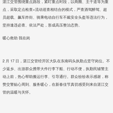
湛江交管围绕重点路段，紧盯重点时段，以商圈、主干道等为重
点，采取定点检查+流动巡查相结合的模式，严查酒驾醉驾、超
员超载、飙车炸街、骑乘电动自行车不戴安全头盔等违法行为，
坚持逢违必查、依法严处，形成高压整治态势。
暖心救助 我在岗
2 月 17 日，湛江交管经开区大队在东南码头执勤点坚守岗位。不
少返乡、出游群众携带大件行李下船、行动不便，执勤民辅警主
动上前，热心帮助搬运行李、引导通行。群众纷纷表示感谢，称
赞交警贴心周到、服务暖心，在新春佳节真切感受到来自湛江交
管的温暖与关怀。