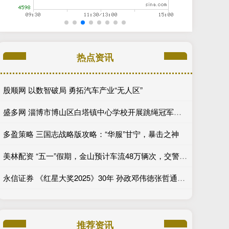
热点资讯
股顺网 以数智破局 勇拓汽车产业“无人区”
盛多网 淄博市博山区白塔镇中心学校开展跳绳冠军进校园指导活动
多盈策略 三国志战略版攻略：“华服”甘宁，暴击之神
美林配资 “五一”假期，金山预计车流48万辆次，交警“空地联动”应对“大考”
永信证券 《红星大奖2025》30年 孙政邓伟徳张哲通登顶“最受欢迎潜力星”_角色_电视剧_新生代
推荐资讯