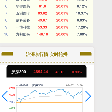
6
毕得医药
61.6
20.01%
6.12%
7
五洲医疗
83.62
20.01%
18.37%
8
耐科装备
49.67
20.01%
6.83%
9
一博科技
53.33
20.01%
17.26%
10
方邦股份
146.16
20.00%
7.68%
沪深京行情 实时轮播
北证50
1134.24
创
11.37
1.01%