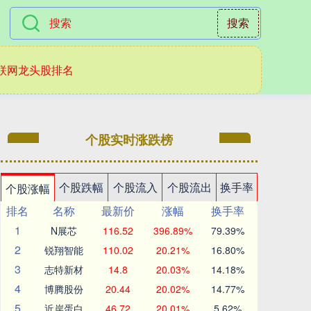
搜索
联网龙头股排名
个股实时涨跌榜
个股跌幅
个股流入
个股流出
换手率
个股涨幅
排名
名称
最新价
涨幅
换手率
1
N展芯
116.52
396.89%
79.39%
2
锐翔智能
110.02
20.21%
16.80%
3
志特新材
14.8
20.03%
14.18%
4
博腾股份
20.44
20.02%
14.77%
5
近岸蛋白
46.72
20.01%
5.62%