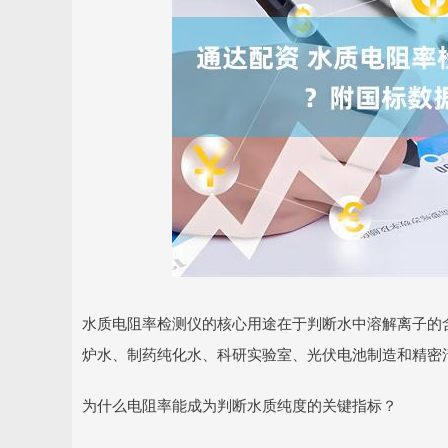
深证成指
14311.01
.68
1.02%
200.89
1
水质电阻率检测仪的核心用途在于判断水中溶解离子的
炉水、制药纯化水、科研实验室、光伏电池制造和精密
为什么电阻率能成为判断水质纯度的关键指标？