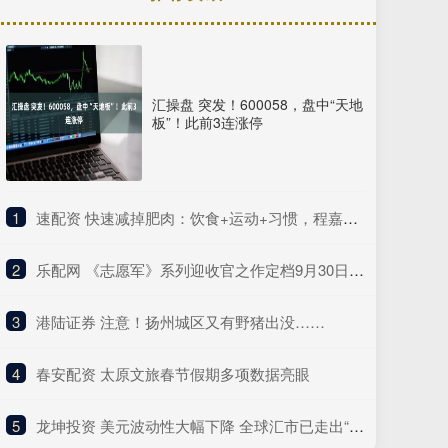
汇操盘 突发！600058，盘中“天地
板”！此前3连涨停
1
​速配资 快速减掉肥肉：饮食+运动+习惯，程嘉药业科学方法全解析
2
​乐配网 《志愿军》系列迎收官之作定档9月30日，解锁“边打边谈”新战局
3
​港陆证券 注意！扬州城区又有野猪出没……
4
​春安配资 太原文旅春节假期多项数据亮眼
5
​龙坤投资 美元波动性大幅下降 全球汇市已走出“特朗普冲击”阴影？