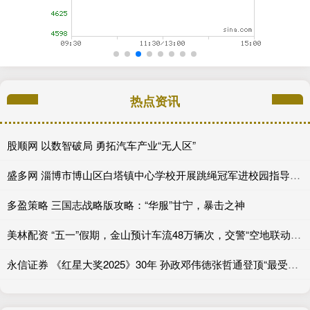
热点资讯
股顺网 以数智破局 勇拓汽车产业“无人区”
盛多网 淄博市博山区白塔镇中心学校开展跳绳冠军进校园指导活动
多盈策略 三国志战略版攻略：“华服”甘宁，暴击之神
美林配资 “五一”假期，金山预计车流48万辆次，交警“空地联动”应对“大考”
永信证券 《红星大奖2025》30年 孙政邓伟徳张哲通登顶“最受欢迎潜力星”_角色_电视剧_新生代