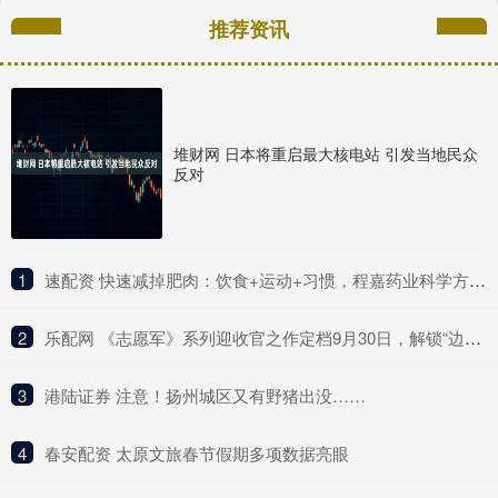
推荐资讯
堆财网 日本将重启最大核电站 引发当地民众
反对
1
​速配资 快速减掉肥肉：饮食+运动+习惯，程嘉药业科学方法全解析
2
​乐配网 《志愿军》系列迎收官之作定档9月30日，解锁“边打边谈”新战局
3
​港陆证券 注意！扬州城区又有野猪出没……
4
​春安配资 太原文旅春节假期多项数据亮眼