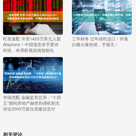
旺发速配 斥资1420万美元入股
三羊财务 过年就吃这口！怀集
AIsphere！中国儒意牵手爱诗
白糍火爆热销，手慢无！
科技，布局影视游戏智能化
华瑞优配 金融监管总局：“十四
五”期间房地产融资协调机制支
持近2000万套住房建设交付
相关评论