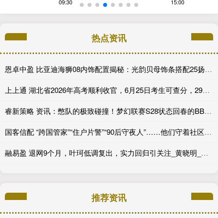
热点资讯
恩卓中盈 比亚迪海狮08内饰配置揭秘：光韵贝母饰条搭配25扬帝瓦雷音响登场
上上通 湖北省2026年高考顺利收官，6月25日考生可查分，29日起填报志愿
睿新策略 资讯：憋队的极致碰撞！梦幻联赛S28状态回春的BB迎战XG
国客信配 “跨国管家”“住户片警”“90后守夜人”……他们守着社区的烟火气
融易盈 退网9个月，叶珂低调复出，实力回归引关注_黄晓明_直播_网友
推荐资讯