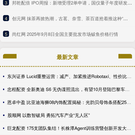
3
​邦乾配倍 IPO周报：新增受理2单申请，国仪量子年度研发投入占比下滑
4
​创元网 抹茶再掀热潮，古茗、奈雪、茶百道抢着推这种“浓”新品
5
​尚红网 2025年9月8日全国主要批发市场鲅鱼价格行情
最新文章
东兴证券 Lucid重整运营：减产、加紧推进Robotaxi、性价比车型继续跳票
忠程配资 全新奥迪 S6 无伪谍照流出，有望10月登陆巴黎车展完成首秀!
恩卓中盈 比亚迪海狮08内饰配置揭秘：光韵贝母饰条搭配25扬帝瓦雷音响登场
股顺网 以数智破局 勇拓汽车产业“无人区”
巨龙配资 175支团队集结！长株潭Agent训练营暨创新开发大赛第一期训练营开讲