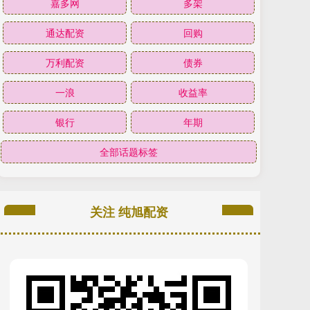
嘉多网
多架
通达配资
回购
万利配资
债券
一浪
收益率
银行
年期
全部话题标签
关注 纯旭配资