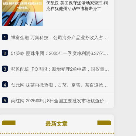
优配送 美国保守派活动家查理·柯
克在犹他州活动中遭枪击身亡
1
​祥富金融 万集科技：公司海外产品业务收入占总营收的比例较低
2
​51策略 丽珠集团：2025年一季度净利润6.37亿元 同比增长4.75%
3
​邦乾配倍 IPO周报：新增受理2单申请，国仪量子年度研发投入占比下滑
4
​创元网 抹茶再掀热潮，古茗、奈雪、茶百道抢着推这种“浓”新品
5
​尚红网 2025年9月8日全国主要批发市场鲅鱼价格行情
最新文章