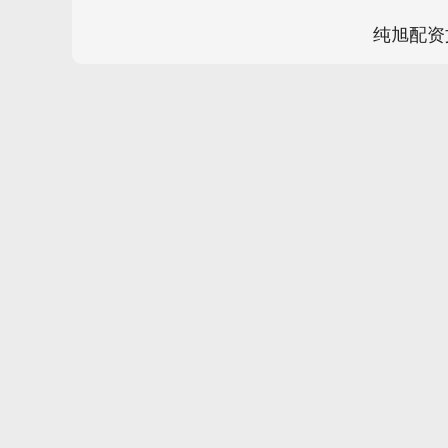
纯旭配资
深证成指
14311.01
.68
1.02%
200.89
1