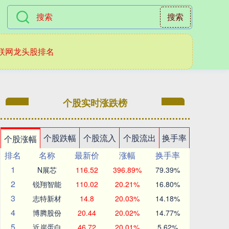
搜索
联网龙头股排名
个股实时涨跌榜
个股跌幅
个股流入
个股流出
换手率
个股涨幅
排名
名称
最新价
涨幅
换手率
1
N展芯
116.52
396.89%
79.39%
2
锐翔智能
110.02
20.21%
16.80%
3
志特新材
14.8
20.03%
14.18%
4
博腾股份
20.44
20.02%
14.77%
5
近岸蛋白
46.72
20.01%
5.62%