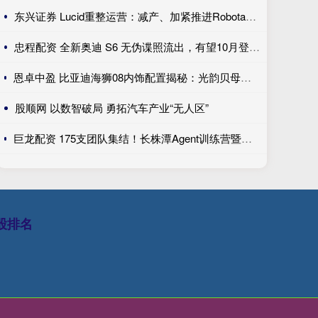
东兴证券 Lucid重整运营：减产、加紧推进Robotaxi、性价比车型继续跳票
忠程配资 全新奥迪 S6 无伪谍照流出，有望10月登陆巴黎车展完成首秀!
恩卓中盈 比亚迪海狮08内饰配置揭秘：光韵贝母饰条搭配25扬帝瓦雷音响登场
股顺网 以数智破局 勇拓汽车产业“无人区”
巨龙配资 175支团队集结！长株潭Agent训练营暨创新开发大赛第一期训练营开讲
股排名