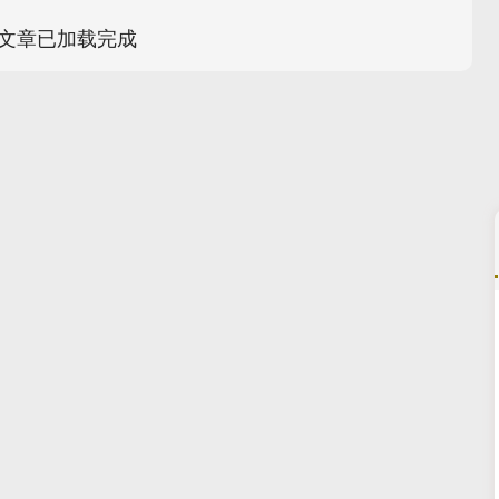
文章已加载完成
沪深300
4694.44
.42%
43.13
0.93%