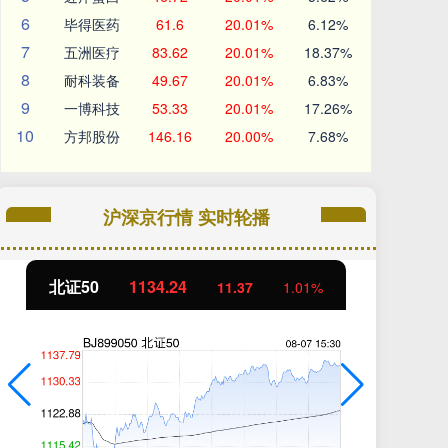
6
毕得医药
61.6
20.01%
6.12%
7
五洲医疗
83.62
20.01%
18.37%
8
耐科装备
49.67
20.01%
6.83%
9
一博科技
53.33
20.01%
17.26%
10
方邦股份
146.16
20.00%
7.68%
沪深京行情 实时轮播
北证50
1134.24
创
11.37
1.01%