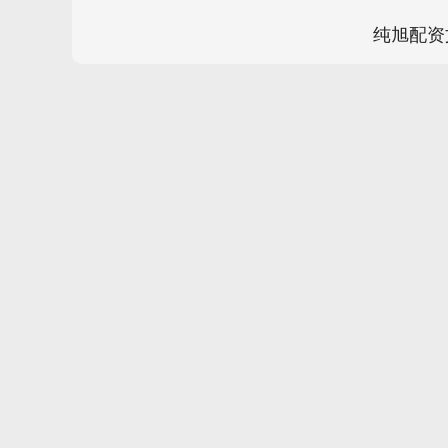
纯旭配资
上证指数
3900.35
00
-0.01%
21.92
0.