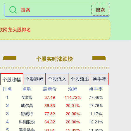
搜索
联网龙头股排名
个股实时涨跌榜
个股跌幅
个股流入
个股流出
换手率
个股涨幅
排名
名称
最新价
涨幅
换手率
1
N津富
37.49
114.72%
77.46%
2
威尔高
39.83
20.01%
17.76%
3
锴威特
77.82
20.00%
1.17%
4
科翔股份
64.32
20.00%
12.21%
5
蜀道装备
33.61
19.99%
11.69%