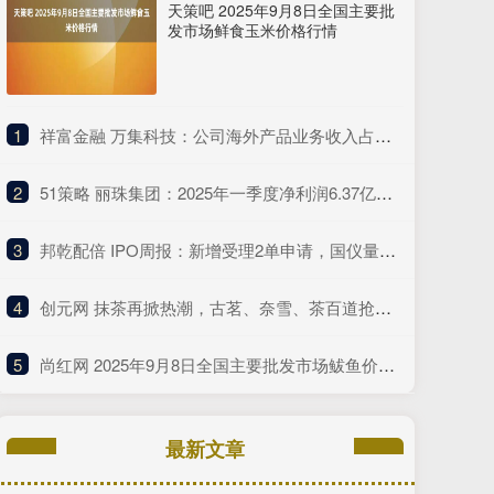
天策吧 2025年9月8日全国主要批
发市场鲜食玉米价格行情
1
​祥富金融 万集科技：公司海外产品业务收入占总营收的比例较低
2
​51策略 丽珠集团：2025年一季度净利润6.37亿元 同比增长4.75%
3
​邦乾配倍 IPO周报：新增受理2单申请，国仪量子年度研发投入占比下滑
4
​创元网 抹茶再掀热潮，古茗、奈雪、茶百道抢着推这种“浓”新品
5
​尚红网 2025年9月8日全国主要批发市场鲅鱼价格行情
最新文章