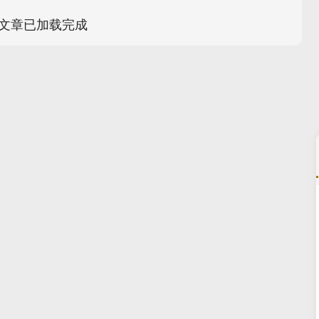
文章已加载完成
深证成指
14110.12
57%
-34.08
-0.24%