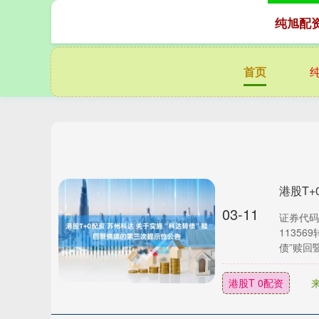
纯旭配
首页
03-11
证券代码
1135
债”赎回暨
港股T 0配资