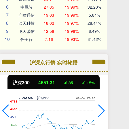
6
中巨芯
27.85
19.99%
32.20%
7
广哈通信
19.03
19.99%
5.84%
8
欣天科技
18.02
19.97%
28.44%
9
飞天诚信
12.56
19.96%
8.49%
10
任子行
7.16
19.93%
31.42%
沪深京行情 实时轮播
沪深300
4651.31
北
-6.85
-0.15%