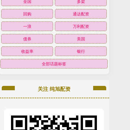
全国
多架
回购
通达配资
一浪
万利配资
债券
美国
收益率
银行
全部话题标签
关注 纯旭配资