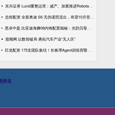
东兴证券 Lucid重整运营：减产、加紧推进Robotaxi、性价比车型继续跳票
忠程配资 全新奥迪 S6 无伪谍照流出，有望10月登陆巴黎车展完成首秀!
恩卓中盈 比亚迪海狮08内饰配置揭秘：光韵贝母饰条搭配25扬帝瓦雷音响登场
股顺网 以数智破局 勇拓汽车产业“无人区”
巨龙配资 175支团队集结！长株潭Agent训练营暨创新开发大赛第一期训练营开讲
股排名