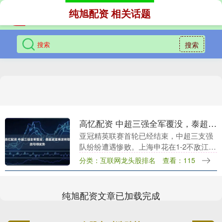
纯旭配资 相关话题
搜索
高忆配资 中超三强全军覆没，泰超武里南逆转取胜引领优势
亚冠精英联赛首轮已经结束，中超三支强
队纷纷遭遇惨败。上海申花在1-2不敌江原
的失利之后，成都蓉城也以1-2被蔚山绝
分类：互联网龙头股排名
查看：115
杀，而上海海港主场0-3惨遭神户胜利船击
溃。三....
纯旭配资文章已加载完成