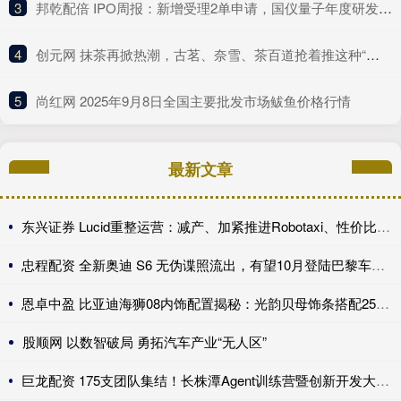
3
​邦乾配倍 IPO周报：新增受理2单申请，国仪量子年度研发投入占比下滑
4
​创元网 抹茶再掀热潮，古茗、奈雪、茶百道抢着推这种“浓”新品
5
​尚红网 2025年9月8日全国主要批发市场鲅鱼价格行情
最新文章
东兴证券 Lucid重整运营：减产、加紧推进Robotaxi、性价比车型继续跳票
忠程配资 全新奥迪 S6 无伪谍照流出，有望10月登陆巴黎车展完成首秀!
恩卓中盈 比亚迪海狮08内饰配置揭秘：光韵贝母饰条搭配25扬帝瓦雷音响登场
股顺网 以数智破局 勇拓汽车产业“无人区”
巨龙配资 175支团队集结！长株潭Agent训练营暨创新开发大赛第一期训练营开讲