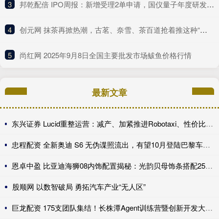
3
​邦乾配倍 IPO周报：新增受理2单申请，国仪量子年度研发投入占比下滑
4
​创元网 抹茶再掀热潮，古茗、奈雪、茶百道抢着推这种“浓”新品
5
​尚红网 2025年9月8日全国主要批发市场鲅鱼价格行情
最新文章
东兴证券 Lucid重整运营：减产、加紧推进Robotaxi、性价比车型继续跳票
忠程配资 全新奥迪 S6 无伪谍照流出，有望10月登陆巴黎车展完成首秀!
恩卓中盈 比亚迪海狮08内饰配置揭秘：光韵贝母饰条搭配25扬帝瓦雷音响登场
股顺网 以数智破局 勇拓汽车产业“无人区”
巨龙配资 175支团队集结！长株潭Agent训练营暨创新开发大赛第一期训练营开讲