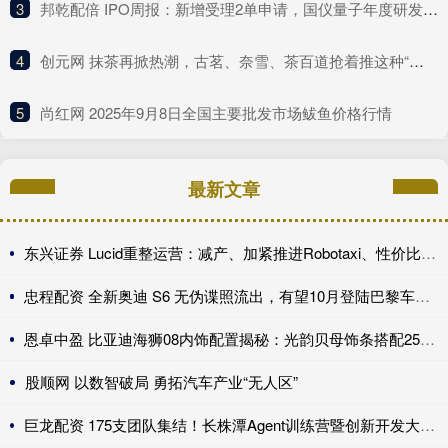
3
​邦乾配倍 IPO周报：新增受理2单申请，国仪量子年度研发投入占比下滑
4
​创元网 抹茶再掀热潮，古茗、奈雪、茶百道抢着推这种“浓”新品
5
​尚红网 2025年9月8日全国主要批发市场鲅鱼价格行情
最新文章
东兴证券 Lucid重整运营：减产、加紧推进Robotaxi、性价比车型继续跳票
忠程配资 全新奥迪 S6 无伪谍照流出，有望10月登陆巴黎车展完成首秀!
恩卓中盈 比亚迪海狮08内饰配置揭秘：光韵贝母饰条搭配25扬帝瓦雷音响登场
股顺网 以数智破局 勇拓汽车产业“无人区”
巨龙配资 175支团队集结！长株潭Agent训练营暨创新开发大赛第一期训练营开讲