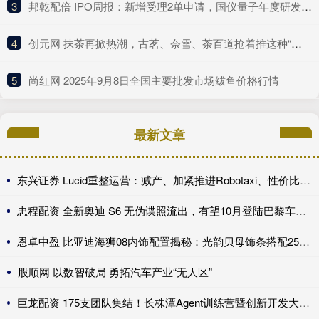
3
​邦乾配倍 IPO周报：新增受理2单申请，国仪量子年度研发投入占比下滑
4
​创元网 抹茶再掀热潮，古茗、奈雪、茶百道抢着推这种“浓”新品
5
​尚红网 2025年9月8日全国主要批发市场鲅鱼价格行情
最新文章
东兴证券 Lucid重整运营：减产、加紧推进Robotaxi、性价比车型继续跳票
忠程配资 全新奥迪 S6 无伪谍照流出，有望10月登陆巴黎车展完成首秀!
恩卓中盈 比亚迪海狮08内饰配置揭秘：光韵贝母饰条搭配25扬帝瓦雷音响登场
股顺网 以数智破局 勇拓汽车产业“无人区”
巨龙配资 175支团队集结！长株潭Agent训练营暨创新开发大赛第一期训练营开讲