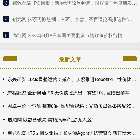
3
​邦乾配倍 IPO周报：新增受理2单申请，国仪量子年度研发投入占比下滑
4
​创元网 抹茶再掀热潮，古茗、奈雪、茶百道抢着推这种“浓”新品
5
​尚红网 2025年9月8日全国主要批发市场鲅鱼价格行情
最新文章
东兴证券 Lucid重整运营：减产、加紧推进Robotaxi、性价比车型继续跳票
忠程配资 全新奥迪 S6 无伪谍照流出，有望10月登陆巴黎车展完成首秀!
恩卓中盈 比亚迪海狮08内饰配置揭秘：光韵贝母饰条搭配25扬帝瓦雷音响登场
股顺网 以数智破局 勇拓汽车产业“无人区”
巨龙配资 175支团队集结！长株潭Agent训练营暨创新开发大赛第一期训练营开讲