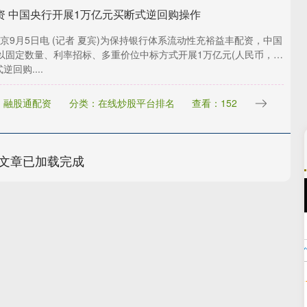
资 中国央行开展1万亿元买断式逆回购操作
京9月5日电 (记者 夏宾)为保持银行体系流动性充裕益丰配资，中国
以固定数量、利率招标、多重价位中标方式开展1万亿元(人民币，下
逆回购....
：融股通配资
分类：在线炒股平台排名
查看：152
文章已加载完成
沪深300
4694.97
.69%
43.66
0.94%