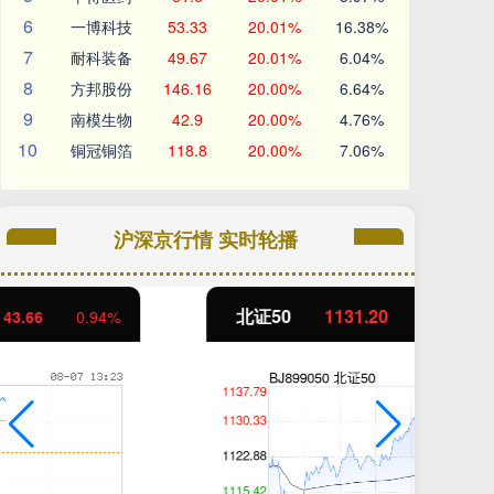
6
一博科技
53.33
20.01%
16.38%
7
耐科装备
49.67
20.01%
6.04%
8
方邦股份
146.16
20.00%
6.64%
9
南模生物
42.9
20.00%
4.76%
10
铜冠铜箔
118.8
20.00%
7.06%
沪深京行情 实时轮播
北证50
1131.20
创
8.32
0.74%