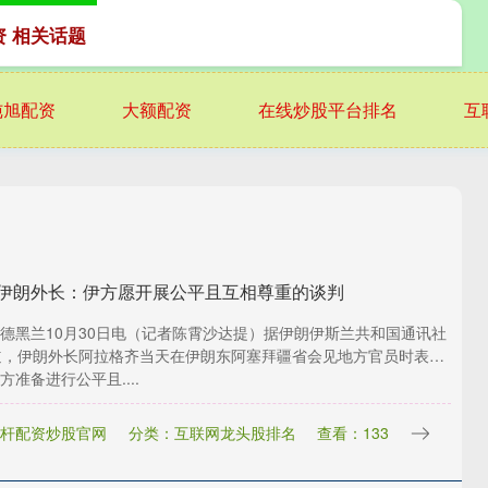
资 相关话题
纯旭配资
大额配资
在线炒股平台排名
互
 伊朗外长：伊方愿开展公平且互相尊重的谈判
德黑兰10月30日电（记者陈霄沙达提）据伊朗伊斯兰共和国通讯社
道，伊朗外长阿拉格齐当天在伊朗东阿塞拜疆省会见地方官员时表
方准备进行公平且....
杆配资炒股官网
分类：互联网龙头股排名
查看：133