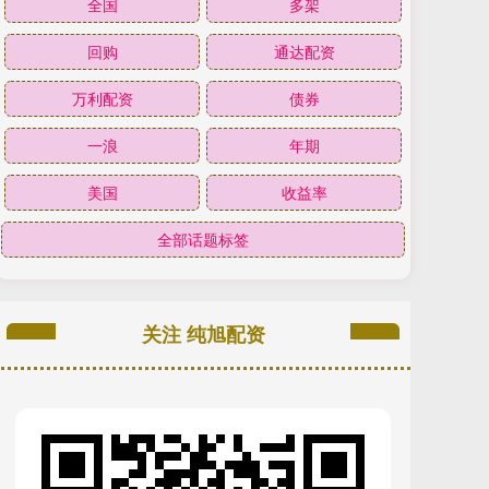
全国
多架
回购
通达配资
万利配资
债券
一浪
年期
美国
收益率
全部话题标签
关注 纯旭配资