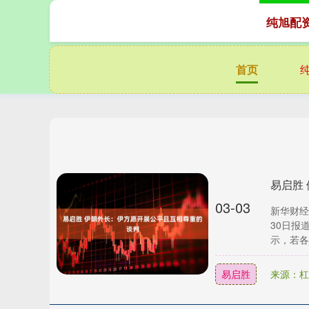
纯旭配
首页
易启胜
03-03
新华财经
30日报
示，若各
易启胜
来源：杠