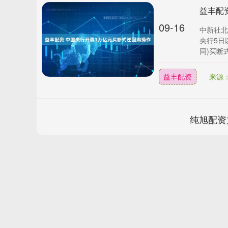
益丰配
09-16
中新社北
央行5日
同)买断式
益丰配资
来源
纯旭配资
深证成指
14349.19
.19
0.62%
239.07
1