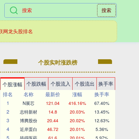
搜索
联网龙头股排名
个股实时涨跌榜
个股跌幅
个股流入
个股流出
换手率
个股涨幅
排名
名称
最新价
涨幅
换手率
1
N展芯
121.04
416.16%
67.40%
2
志特新材
14.8
20.03%
13.45%
3
博腾股份
20.44
20.02%
12.63%
4
近岸蛋白
46.72
20.01%
5.36%
5
毕得医药
61.6
20.01%
5.97%