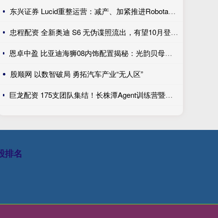
东兴证券 Lucid重整运营：减产、加紧推进Robotaxi、性价比车型继续跳票
忠程配资 全新奥迪 S6 无伪谍照流出，有望10月登陆巴黎车展完成首秀!
恩卓中盈 比亚迪海狮08内饰配置揭秘：光韵贝母饰条搭配25扬帝瓦雷音响登场
股顺网 以数智破局 勇拓汽车产业“无人区”
巨龙配资 175支团队集结！长株潭Agent训练营暨创新开发大赛第一期训练营开讲
股排名