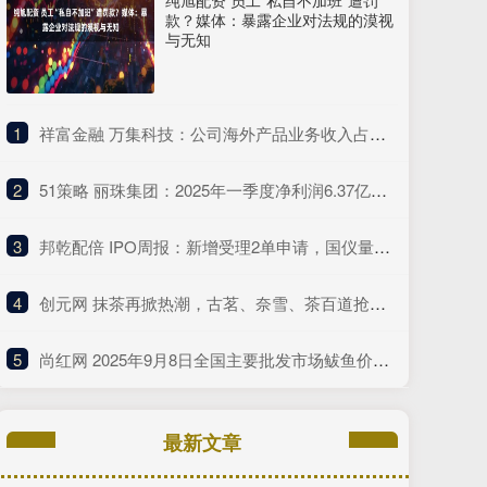
纯旭配资 员工“私自不加班”遭罚
款？媒体：暴露企业对法规的漠视
与无知
1
​祥富金融 万集科技：公司海外产品业务收入占总营收的比例较低
2
​51策略 丽珠集团：2025年一季度净利润6.37亿元 同比增长4.75%
3
​邦乾配倍 IPO周报：新增受理2单申请，国仪量子年度研发投入占比下滑
4
​创元网 抹茶再掀热潮，古茗、奈雪、茶百道抢着推这种“浓”新品
5
​尚红网 2025年9月8日全国主要批发市场鲅鱼价格行情
最新文章