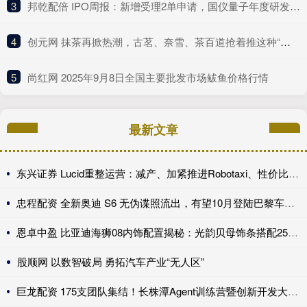
3
​邦乾配倍 IPO周报：新增受理2单申请，国仪量子年度研发投入占比下滑
4
​创元网 抹茶再掀热潮，古茗、奈雪、茶百道抢着推这种“浓”新品
5
​尚红网 2025年9月8日全国主要批发市场鲅鱼价格行情
最新文章
东兴证券 Lucid重整运营：减产、加紧推进Robotaxi、性价比车型继续跳票
忠程配资 全新奥迪 S6 无伪谍照流出，有望10月登陆巴黎车展完成首秀!
恩卓中盈 比亚迪海狮08内饰配置揭秘：光韵贝母饰条搭配25扬帝瓦雷音响登场
股顺网 以数智破局 勇拓汽车产业“无人区”
巨龙配资 175支团队集结！长株潭Agent训练营暨创新开发大赛第一期训练营开讲