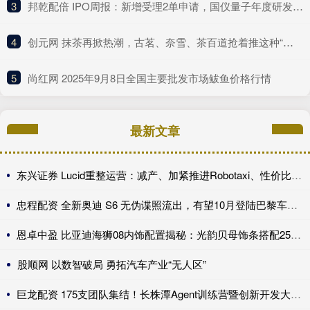
3
​邦乾配倍 IPO周报：新增受理2单申请，国仪量子年度研发投入占比下滑
4
​创元网 抹茶再掀热潮，古茗、奈雪、茶百道抢着推这种“浓”新品
5
​尚红网 2025年9月8日全国主要批发市场鲅鱼价格行情
最新文章
东兴证券 Lucid重整运营：减产、加紧推进Robotaxi、性价比车型继续跳票
忠程配资 全新奥迪 S6 无伪谍照流出，有望10月登陆巴黎车展完成首秀!
恩卓中盈 比亚迪海狮08内饰配置揭秘：光韵贝母饰条搭配25扬帝瓦雷音响登场
股顺网 以数智破局 勇拓汽车产业“无人区”
巨龙配资 175支团队集结！长株潭Agent训练营暨创新开发大赛第一期训练营开讲