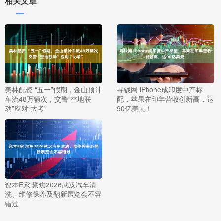
相关文章
美林配资 “五一”假期，金山预计
寻钱网 iPhone成印度中产标
车流48万辆次，交警“空地联
配，苹果在印年营收创新高，达
动”应对“大考”
90亿美元！
资本E家 聚焦2026武汉汽车清
洗、维修保养及翻新展览会不容
错过