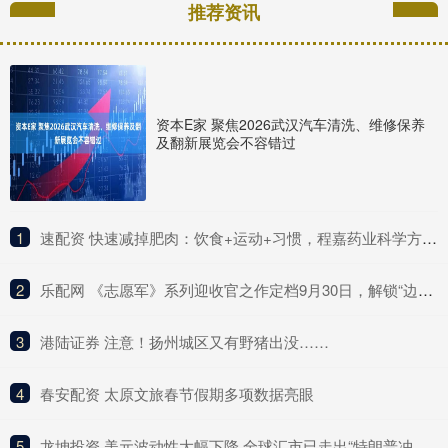
推荐资讯
资本E家 聚焦2026武汉汽车清洗、维修保养
及翻新展览会不容错过
1
​速配资 快速减掉肥肉：饮食+运动+习惯，程嘉药业科学方法全解析
2
​乐配网 《志愿军》系列迎收官之作定档9月30日，解锁“边打边谈”新战局
3
​港陆证券 注意！扬州城区又有野猪出没……
4
​春安配资 太原文旅春节假期多项数据亮眼
5
​龙坤投资 美元波动性大幅下降 全球汇市已走出“特朗普冲击”阴影？