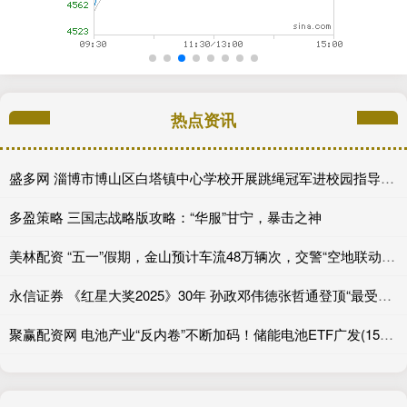
热点资讯
盛多网 淄博市博山区白塔镇中心学校开展跳绳冠军进校园指导活动
多盈策略 三国志战略版攻略：“华服”甘宁，暴击之神
美林配资 “五一”假期，金山预计车流48万辆次，交警“空地联动”应对“大考”
永信证券 《红星大奖2025》30年 孙政邓伟徳张哲通登顶“最受欢迎潜力星”_角色_电视剧_新生代
聚赢配资网 电池产业“反内卷”不断加码！储能电池ETF广发(159305)涨近5%，电池ETF(159755)最高涨近3%，固态电池产业进程加速