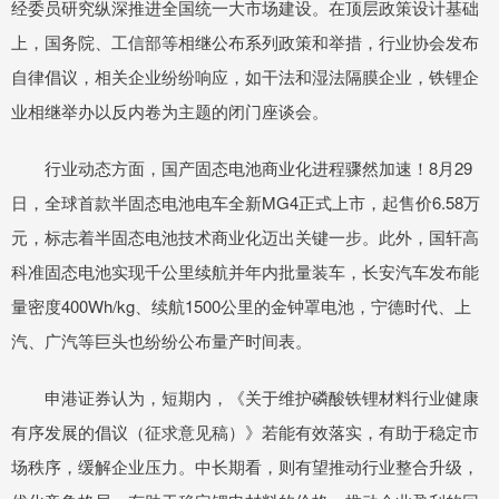
经委员研究纵深推进全国统一大市场建设。在顶层政策设计基础
上，国务院、工信部等相继公布系列政策和举措，行业协会发布
自律倡议，相关企业纷纷响应，如干法和湿法隔膜企业，铁锂企
业相继举办以反内卷为主题的闭门座谈会。
行业动态方面，国产固态电池商业化进程骤然加速！8月29
日，全球首款半固态电池电车全新MG4正式上市，起售价6.58万
元，标志着半固态电池技术商业化迈出关键一步。此外，国轩高
科准固态电池实现千公里续航并年内批量装车，长安汽车发布能
量密度400Wh/kg、续航1500公里的金钟罩电池，宁德时代、上
汽、广汽等巨头也纷纷公布量产时间表。
申港证券认为，短期内，《关于维护磷酸铁锂材料行业健康
有序发展的倡议（征求意见稿）》若能有效落实，有助于稳定市
场秩序，缓解企业压力。中长期看，则有望推动行业整合升级，