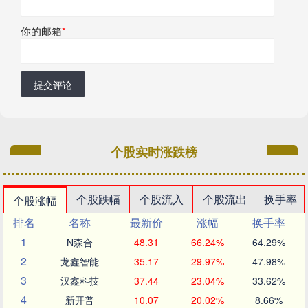
你的邮箱
*
提交评论
个股实时涨跌榜
个股跌幅
个股流入
个股流出
换手率
个股涨幅
排名
名称
最新价
涨幅
换手率
1
N森合
48.31
66.24%
64.29%
2
龙鑫智能
35.17
29.97%
47.98%
3
汉鑫科技
37.44
23.04%
33.62%
4
新开普
10.07
20.02%
8.66%