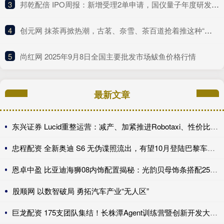
3
​邦乾配倍 IPO周报：新增受理2单申请，国仪量子年度研发投入占比下滑
4
​创元网 抹茶再掀热潮，古茗、奈雪、茶百道抢着推这种“浓”新品
5
​尚红网 2025年9月8日全国主要批发市场鲅鱼价格行情
最新文章
东兴证券 Lucid重整运营：减产、加紧推进Robotaxi、性价比车型继续跳票
忠程配资 全新奥迪 S6 无伪谍照流出，有望10月登陆巴黎车展完成首秀!
恩卓中盈 比亚迪海狮08内饰配置揭秘：光韵贝母饰条搭配25扬帝瓦雷音响登场
股顺网 以数智破局 勇拓汽车产业“无人区”
巨龙配资 175支团队集结！长株潭Agent训练营暨创新开发大赛第一期训练营开讲