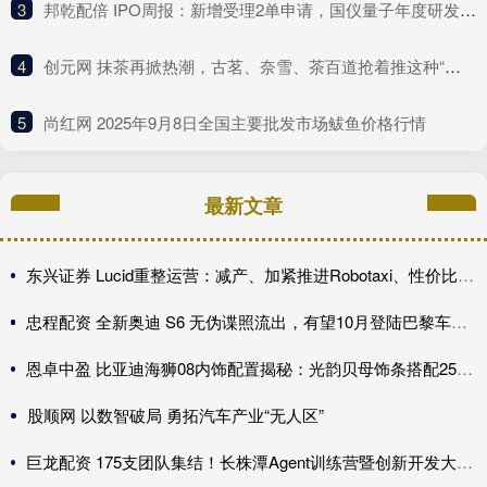
3
​邦乾配倍 IPO周报：新增受理2单申请，国仪量子年度研发投入占比下滑
4
​创元网 抹茶再掀热潮，古茗、奈雪、茶百道抢着推这种“浓”新品
5
​尚红网 2025年9月8日全国主要批发市场鲅鱼价格行情
最新文章
东兴证券 Lucid重整运营：减产、加紧推进Robotaxi、性价比车型继续跳票
忠程配资 全新奥迪 S6 无伪谍照流出，有望10月登陆巴黎车展完成首秀!
恩卓中盈 比亚迪海狮08内饰配置揭秘：光韵贝母饰条搭配25扬帝瓦雷音响登场
股顺网 以数智破局 勇拓汽车产业“无人区”
巨龙配资 175支团队集结！长株潭Agent训练营暨创新开发大赛第一期训练营开讲