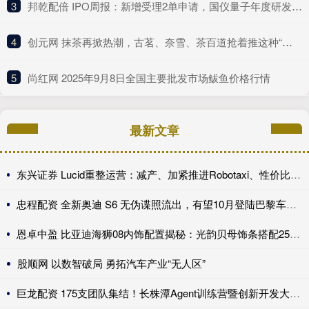
3
​邦乾配倍 IPO周报：新增受理2单申请，国仪量子年度研发投入占比下滑
4
​创元网 抹茶再掀热潮，古茗、奈雪、茶百道抢着推这种“浓”新品
5
​尚红网 2025年9月8日全国主要批发市场鲅鱼价格行情
最新文章
东兴证券 Lucid重整运营：减产、加紧推进Robotaxi、性价比车型继续跳票
忠程配资 全新奥迪 S6 无伪谍照流出，有望10月登陆巴黎车展完成首秀!
恩卓中盈 比亚迪海狮08内饰配置揭秘：光韵贝母饰条搭配25扬帝瓦雷音响登场
股顺网 以数智破局 勇拓汽车产业“无人区”
巨龙配资 175支团队集结！长株潭Agent训练营暨创新开发大赛第一期训练营开讲