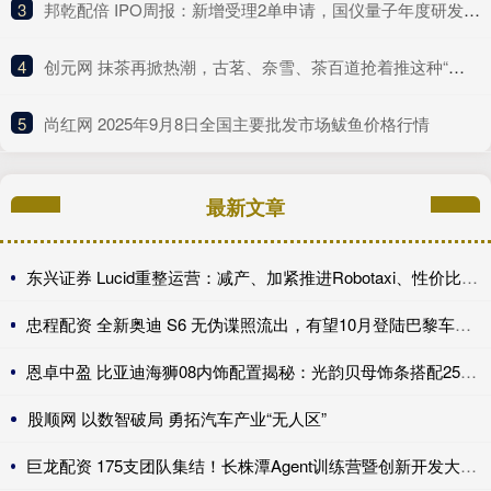
3
​邦乾配倍 IPO周报：新增受理2单申请，国仪量子年度研发投入占比下滑
4
​创元网 抹茶再掀热潮，古茗、奈雪、茶百道抢着推这种“浓”新品
5
​尚红网 2025年9月8日全国主要批发市场鲅鱼价格行情
最新文章
东兴证券 Lucid重整运营：减产、加紧推进Robotaxi、性价比车型继续跳票
忠程配资 全新奥迪 S6 无伪谍照流出，有望10月登陆巴黎车展完成首秀!
恩卓中盈 比亚迪海狮08内饰配置揭秘：光韵贝母饰条搭配25扬帝瓦雷音响登场
股顺网 以数智破局 勇拓汽车产业“无人区”
巨龙配资 175支团队集结！长株潭Agent训练营暨创新开发大赛第一期训练营开讲