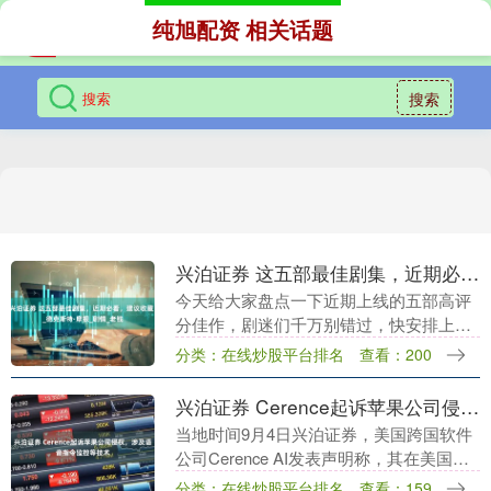
纯旭配资 相关话题
搜索
兴泊证券 这五部最佳剧集，近期必看，建议收藏！_德克斯特·摩根_剧情_老钱
今天给大家盘点一下近期上线的五部高评
分佳作，剧迷们千万别错过，快安排上
吧！ 首先要推荐的是《嗜血法医：杀魔复
分类：在线炒股平台排名
查看：200
生》（Dexter: Resurrection）。如....
兴泊证券 Cerence起诉苹果公司侵权，涉及语音指令监控等技术
当地时间9月4日兴泊证券，美国跨国软件
公司Cerence AI发表声明称，其在美国德
克萨斯州西区地方法院对苹果提起专利侵
分类：在线炒股平台排名
查看：159