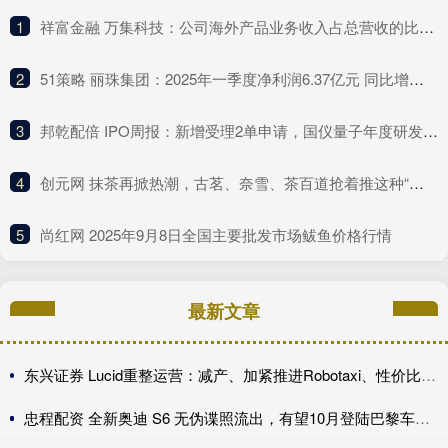
1
​祥富金融 万集科技：公司海外产品业务收入占总营收的比例较低
2
​51策略 丽珠集团：2025年一季度净利润6.37亿元 同比增长4.75%
3
​邦乾配倍 IPO周报：新增受理2单申请，国仪量子年度研发投入占比下滑
4
​创元网 抹茶再掀热潮，古茗、奈雪、茶百道抢着推这种“浓”新品
5
​尚红网 2025年9月8日全国主要批发市场鲅鱼价格行情
最新文章
东兴证券 Lucid重整运营：减产、加紧推进Robotaxi、性价比车型继续跳票
忠程配资 全新奥迪 S6 无伪谍照流出，有望10月登陆巴黎车展完成首秀!