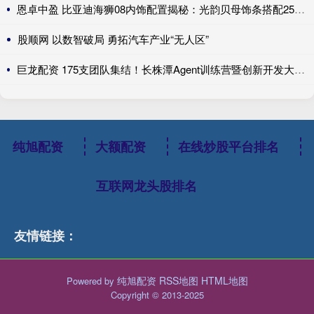
恩卓中盈 比亚迪海狮08内饰配置揭秘：光韵贝母饰条搭配25扬帝瓦雷音响登场
股顺网 以数智破局 勇拓汽车产业“无人区”
巨龙配资 175支团队集结！长株潭Agent训练营暨创新开发大赛第一期训练营开讲
纯旭配资
大额配资
在线炒股平台排名
互联网龙头股排名
友情链接：
纯旭配资
RSS地图
HTML地图
Powered by
Copyright
© 2013-2025