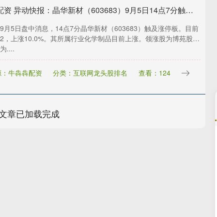
鑫东财配资 异动快报：晶华新材（603683）9月5日14点7分触及涨停板
9月5日盘中消息，14点7分晶华新材（603683）触及涨停板。目前
.52，上涨10.0%。其所属行业化学制品目前上涨。领涨股为博苑股
....
源：牛犇犇配资
分类：互联网龙头股排名
查看：124
文章已加载完成
深证成指
14311.01
02%
200.89
1.42%