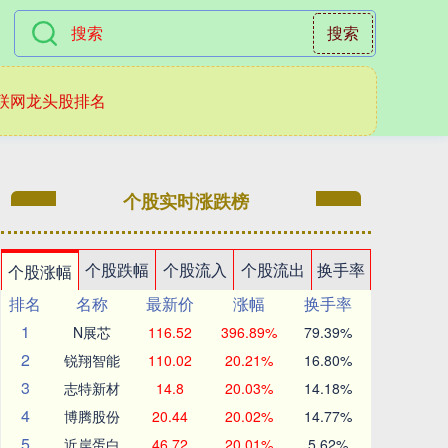
搜索
联网龙头股排名
个股实时涨跌榜
个股跌幅
个股流入
个股流出
换手率
个股涨幅
排名
名称
最新价
涨幅
换手率
1
N展芯
116.52
396.89%
79.39%
2
锐翔智能
110.02
20.21%
16.80%
3
志特新材
14.8
20.03%
14.18%
4
博腾股份
20.44
20.02%
14.77%
5
近岸蛋白
46.72
20.01%
5.62%