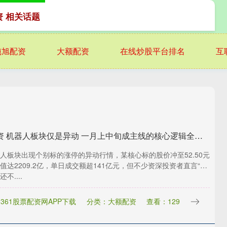
资 相关话题
纯旭配资
大额配资
在线炒股平台排名
互
永隆配资 机器人板块仅是异动 一月上中旬成主线的核心逻辑全解析
人板块出现个别标的涨停的异动行情，某核心标的股价冲至52.50元
值达2209.2亿，单日成交额超141亿元，但不少资深投资者直言“机
不....
361股票配资网APP下载
分类：大额配资
查看：129