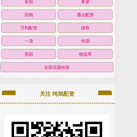
全国
多架
回购
通达配资
万利配资
债券
一浪
年期
美国
收益率
全部话题标签
关注 纯旭配资