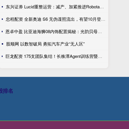
东兴证券 Lucid重整运营：减产、加紧推进Robotaxi、性价比车型继续跳票
忠程配资 全新奥迪 S6 无伪谍照流出，有望10月登陆巴黎车展完成首秀!
恩卓中盈 比亚迪海狮08内饰配置揭秘：光韵贝母饰条搭配25扬帝瓦雷音响登场
股顺网 以数智破局 勇拓汽车产业“无人区”
巨龙配资 175支团队集结！长株潭Agent训练营暨创新开发大赛第一期训练营开讲
股排名