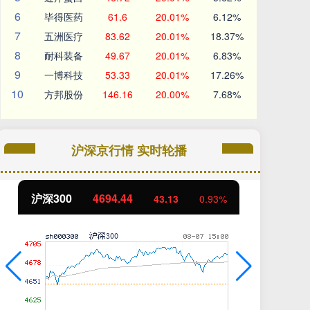
6
毕得医药
61.6
20.01%
6.12%
7
五洲医疗
83.62
20.01%
18.37%
8
耐科装备
49.67
20.01%
6.83%
9
一博科技
53.33
20.01%
17.26%
10
方邦股份
146.16
20.00%
7.68%
沪深京行情 实时轮播
沪深300
4694.44
北
43.13
0.93%