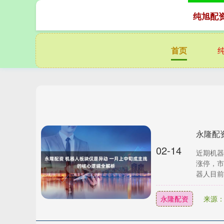
纯旭配
首页
02-14
近期机器
涨停，市
器人目前还
永隆配资
来源：