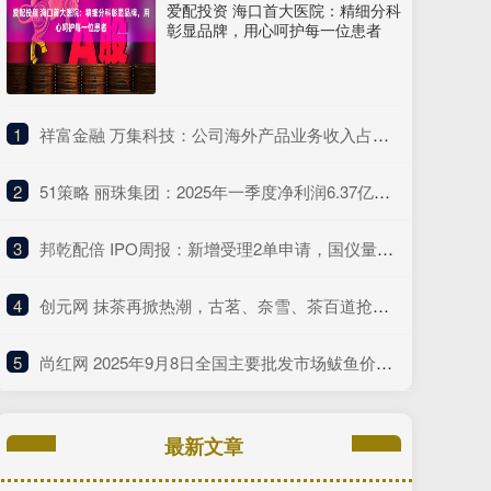
爱配投资 海口首大医院：精细分科
彰显品牌，用心呵护每一位患者
1
​祥富金融 万集科技：公司海外产品业务收入占总营收的比例较低
2
​51策略 丽珠集团：2025年一季度净利润6.37亿元 同比增长4.75%
3
​邦乾配倍 IPO周报：新增受理2单申请，国仪量子年度研发投入占比下滑
4
​创元网 抹茶再掀热潮，古茗、奈雪、茶百道抢着推这种“浓”新品
5
​尚红网 2025年9月8日全国主要批发市场鲅鱼价格行情
最新文章