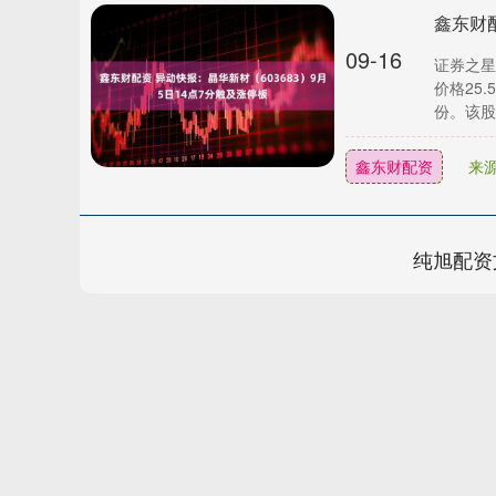
09-16
证券之星
价格25
份。该股为
鑫东财配资
来
纯旭配资
上证指数
3940.04
.40
2.13%
39.68
1.