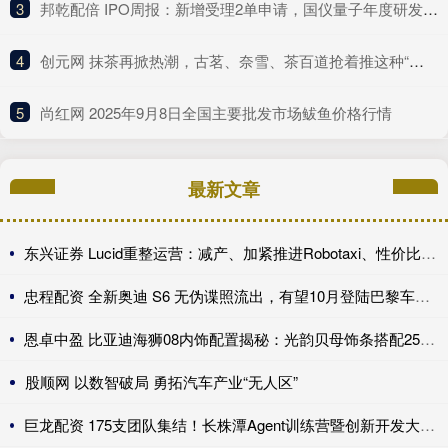
3
​邦乾配倍 IPO周报：新增受理2单申请，国仪量子年度研发投入占比下滑
4
​创元网 抹茶再掀热潮，古茗、奈雪、茶百道抢着推这种“浓”新品
5
​尚红网 2025年9月8日全国主要批发市场鲅鱼价格行情
最新文章
东兴证券 Lucid重整运营：减产、加紧推进Robotaxi、性价比车型继续跳票
忠程配资 全新奥迪 S6 无伪谍照流出，有望10月登陆巴黎车展完成首秀!
恩卓中盈 比亚迪海狮08内饰配置揭秘：光韵贝母饰条搭配25扬帝瓦雷音响登场
股顺网 以数智破局 勇拓汽车产业“无人区”
巨龙配资 175支团队集结！长株潭Agent训练营暨创新开发大赛第一期训练营开讲