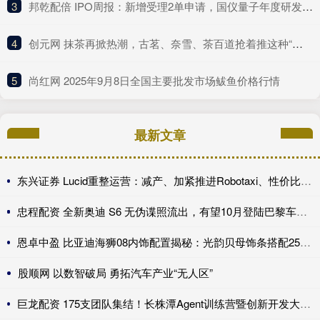
3
​邦乾配倍 IPO周报：新增受理2单申请，国仪量子年度研发投入占比下滑
4
​创元网 抹茶再掀热潮，古茗、奈雪、茶百道抢着推这种“浓”新品
5
​尚红网 2025年9月8日全国主要批发市场鲅鱼价格行情
最新文章
东兴证券 Lucid重整运营：减产、加紧推进Robotaxi、性价比车型继续跳票
忠程配资 全新奥迪 S6 无伪谍照流出，有望10月登陆巴黎车展完成首秀!
恩卓中盈 比亚迪海狮08内饰配置揭秘：光韵贝母饰条搭配25扬帝瓦雷音响登场
股顺网 以数智破局 勇拓汽车产业“无人区”
巨龙配资 175支团队集结！长株潭Agent训练营暨创新开发大赛第一期训练营开讲