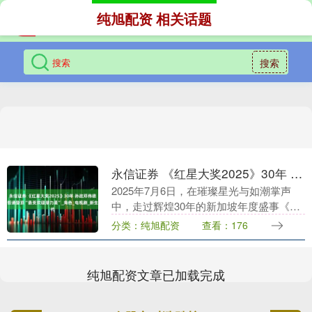
纯旭配资 相关话题
搜索
永信证券 《红星大奖2025》30年 孙政邓伟徳张哲通登顶“最受欢迎潜力星”_角色_电视剧_新生代
2025年7月6日，在璀璨星光与如潮掌声
中，走过辉煌30年的新加坡年度盛事《红
星大奖2025》圆满落幕。本届盛典以“时光
分类：纯旭配资
查看：176
同行”为主题，在万众瞩目的“最受欢迎潜
力....
纯旭配资文章已加载完成