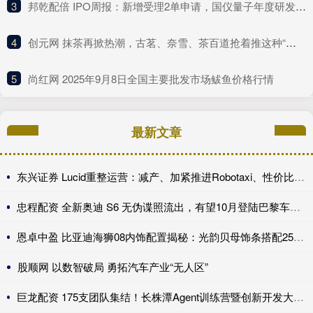
3
​邦乾配倍 IPO周报：新增受理2单申请，国仪量子年度研发投入占比下滑
4
​创元网 抹茶再掀热潮，古茗、奈雪、茶百道抢着推这种“浓”新品
5
​尚红网 2025年9月8日全国主要批发市场鲅鱼价格行情
最新文章
东兴证券 Lucid重整运营：减产、加紧推进Robotaxi、性价比车型继续跳票
忠程配资 全新奥迪 S6 无伪谍照流出，有望10月登陆巴黎车展完成首秀!
恩卓中盈 比亚迪海狮08内饰配置揭秘：光韵贝母饰条搭配25扬帝瓦雷音响登场
股顺网 以数智破局 勇拓汽车产业“无人区”
巨龙配资 175支团队集结！长株潭Agent训练营暨创新开发大赛第一期训练营开讲