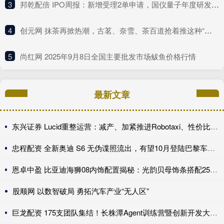
3
​邦乾配倍 IPO周报：新增受理2单申请，国仪量子年度研发投入占比下滑
4
​创元网 抹茶再掀热潮，古茗、奈雪、茶百道抢着推这种“浓”新品
5
​尚红网 2025年9月8日全国主要批发市场鲅鱼价格行情
最新文章
东兴证券 Lucid重整运营：减产、加紧推进Robotaxi、性价比车型继续跳票
忠程配资 全新奥迪 S6 无伪谍照流出，有望10月登陆巴黎车展完成首秀!
恩卓中盈 比亚迪海狮08内饰配置揭秘：光韵贝母饰条搭配25扬帝瓦雷音响登场
股顺网 以数智破局 勇拓汽车产业“无人区”
巨龙配资 175支团队集结！长株潭Agent训练营暨创新开发大赛第一期训练营开讲