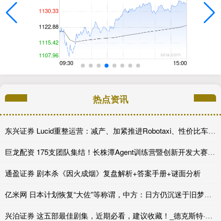
热点资讯
东兴证券 Lucid重整运营：减产、加紧推进Robotaxi、性价比车型继续跳票
巨龙配资 175支团队集结！长株潭Agent训练营暨创新开发大赛第一期训练营开讲
通盈证券 剧本杀《因火成烟》复盘解析+答案手册+谜面分析
亿米网 日本计划恢复“大佐”等称谓，中方：日方仍沉迷于旧梦？又要成为“祸源”？
兴泊证券 这五部最佳剧集，近期必看，建议收藏！_德克斯特·摩根_剧情_老钱