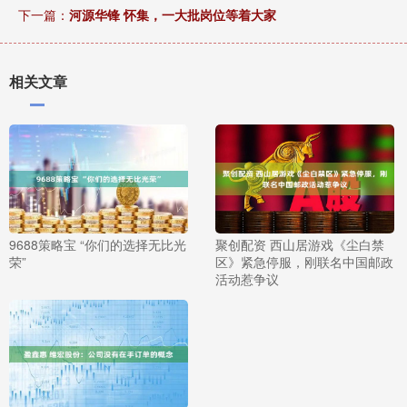
下一篇：
河源华锋 怀集，一大批岗位等着大家
相关文章
9688策略宝 “你们的选择无比光
聚创配资 西山居游戏《尘白禁
荣”
区》紧急停服，刚联名中国邮政
活动惹争议