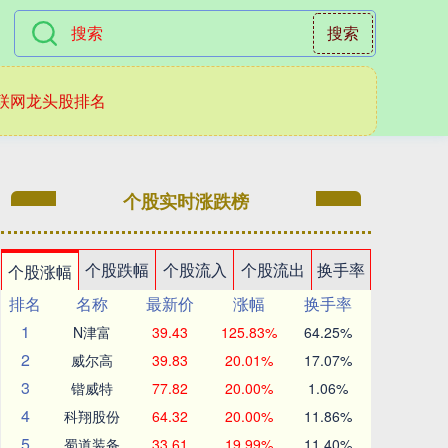
搜索
联网龙头股排名
个股实时涨跌榜
个股跌幅
个股流入
个股流出
换手率
个股涨幅
排名
名称
最新价
涨幅
换手率
1
N津富
39.43
125.83%
64.25%
2
威尔高
39.83
20.01%
17.07%
3
锴威特
77.82
20.00%
1.06%
4
科翔股份
64.32
20.00%
11.86%
5
蜀道装备
33.61
19.99%
11.40%