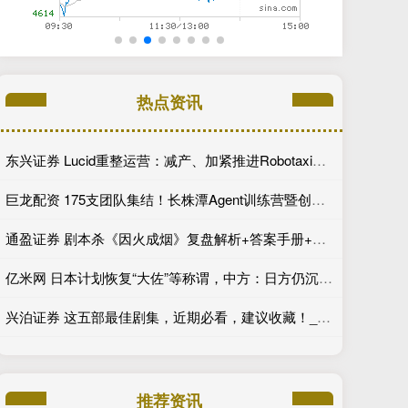
热点资讯
东兴证券 Lucid重整运营：减产、加紧推进Robotaxi、性价比车型继续跳票
巨龙配资 175支团队集结！长株潭Agent训练营暨创新开发大赛第一期训练营开讲
通盈证券 剧本杀《因火成烟》复盘解析+答案手册+谜面分析
亿米网 日本计划恢复“大佐”等称谓，中方：日方仍沉迷于旧梦？又要成为“祸源”？
兴泊证券 这五部最佳剧集，近期必看，建议收藏！_德克斯特·摩根_剧情_老钱
推荐资讯