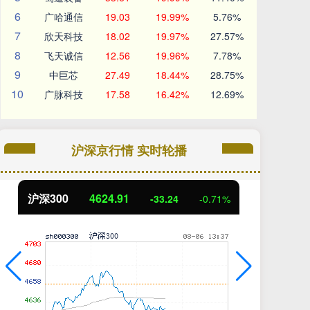
6
广哈通信
19.03
19.99%
5.76%
7
欣天科技
18.02
19.97%
27.57%
8
飞天诚信
12.56
19.96%
7.78%
9
中巨芯
27.49
18.44%
28.75%
10
广脉科技
17.58
16.42%
12.69%
沪深京行情 实时轮播
北证50
1113.02
创
-6.44
-0.57%