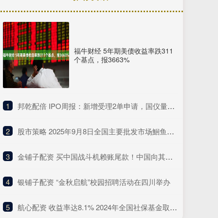
福牛财经 5年期美债收益率跌311
个基点，报3663%
1
​邦乾配倍 IPO周报：新增受理2单申请，国仪量子年度研发投入占比下滑
2
​股市策略 2025年9月8日全国主要批发市场鮰鱼价格行情
3
​金铺子配资 买中国战斗机赖账尾款！中国向其追债7次无果，现在什么结果呢？
4
​银铺子配资 “金秋启航”校园招聘活动在四川举办
5
​航心配资 收益率达8.1% 2024年全国社保基金取得较好投资业绩