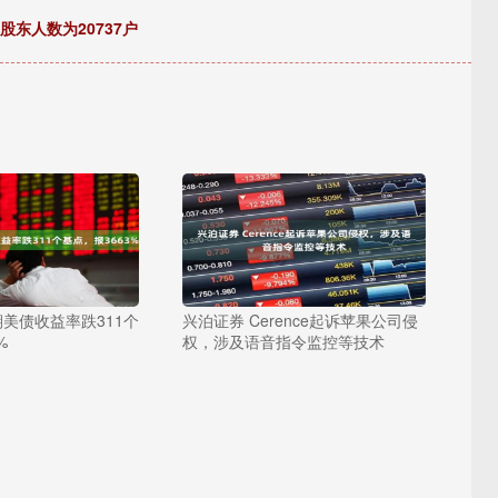
股东人数为20737户
期美债收益率跌311个
兴泊证券 Cerence起诉苹果公司侵
%
权，涉及语音指令监控等技术