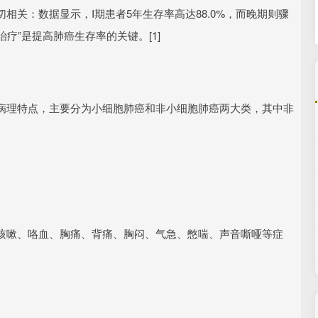
关：数据显示，I期患者5年生存率高达88.0%，而晚期则骤
治疗”是提高肺癌生存率的关键。[1]
病理特点，主要分为小细胞肺癌和非小细胞肺癌两大类，其中非
咳嗽、咯血、胸痛、背痛、胸闷、气急、憋喘、声音嘶哑等症