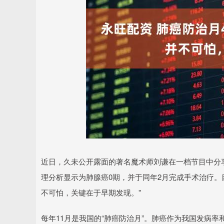
深证成指
13995.66
52
-0.14%
-148.55
-
近日，久未公开露面的著名魔术师刘谦在一档节目中分享
理分析显示为肺腺癌0期，并于同年2月完成手术治疗。
不可怕，关键在于早期发现。”
每年11月是我国的“肺癌防治月”。肺癌作为我国发病率