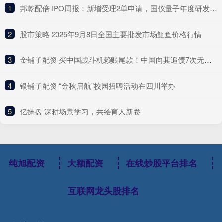
1
​邦乾配倍 IPO周报：新增受理2单申请，国仪量子年度研发投入占比下滑
2
​股市策略 2025年9月8日全国主要批发市场鮰鱼价格行情
3
​金铺子配资 买中国战斗机赖账尾款！中国向其追债7次无果，现在什么结果呢？
4
​银铺子配资 “金秋启航”校园招聘活动在四川举办
5
​亿操盘 深耕场景学习，共绘育人新卷
纯旭配资
大额配资
在线炒股平台排名
互联网龙头股排名