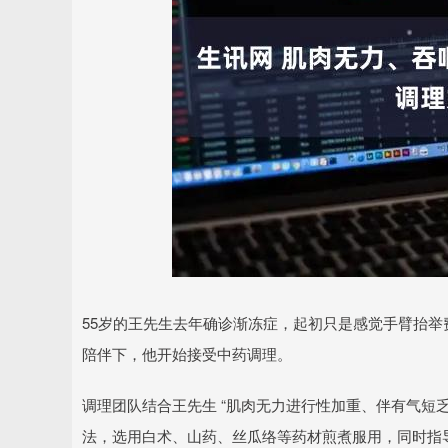
上证指数
3940.04
.40
2.13%
39.68
1.
55岁的王先生去年确诊渐冻症，起初只是感觉手臂抬
陪伴下，他开始接受中药调理。
调理团队结合王先生 “肌肉无力进行性加重、伴有气短乏力
法，选用白术、山药、丝瓜络等药材煎煮服用，同时指