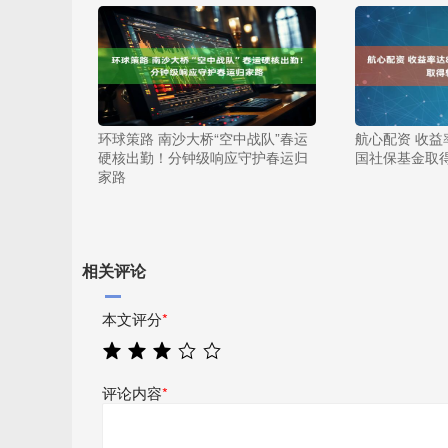
环球策路 南沙大桥“空中战队”春运
航心配资 收益率
硬核出勤！分钟级响应守护春运归
国社保基金取
家路
相关评论
本文评分
*
评论内容
*