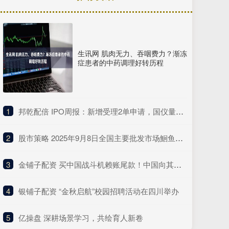
生讯网 肌肉无力、吞咽费力？渐冻
症患者的中药调理好转历程
1
​邦乾配倍 IPO周报：新增受理2单申请，国仪量子年度研发投入占比下滑
2
​股市策略 2025年9月8日全国主要批发市场鮰鱼价格行情
3
​金铺子配资 买中国战斗机赖账尾款！中国向其追债7次无果，现在什么结果呢？
4
​银铺子配资 “金秋启航”校园招聘活动在四川举办
5
​亿操盘 深耕场景学习，共绘育人新卷