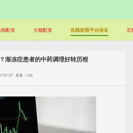
纯旭配资
大额配资
在线炒股平台排名
互
力？渐冻症患者的中药调理好转历程
7:21:57
查看：133