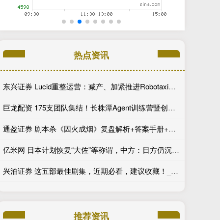
热点资讯
东兴证券 Lucid重整运营：减产、加紧推进Robotaxi、性价比车型继续跳票
巨龙配资 175支团队集结！长株潭Agent训练营暨创新开发大赛第一期训练营开讲
通盈证券 剧本杀《因火成烟》复盘解析+答案手册+谜面分析
亿米网 日本计划恢复“大佐”等称谓，中方：日方仍沉迷于旧梦？又要成为“祸源”？
兴泊证券 这五部最佳剧集，近期必看，建议收藏！_德克斯特·摩根_剧情_老钱
推荐资讯