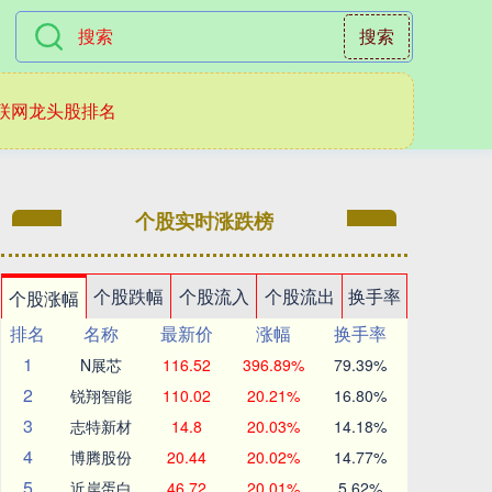
搜索
联网龙头股排名
个股实时涨跌榜
个股跌幅
个股流入
个股流出
换手率
个股涨幅
排名
名称
最新价
涨幅
换手率
1
N展芯
116.52
396.89%
79.39%
2
锐翔智能
110.02
20.21%
16.80%
3
志特新材
14.8
20.03%
14.18%
4
博腾股份
20.44
20.02%
14.77%
5
近岸蛋白
46.72
20.01%
5.62%