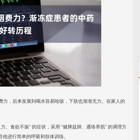
深证成指
14311.01
02%
200.89
1.42%
举费力，后来发展到喝水容易呛咳，下肢也渐渐无力。在家人的
、食欲不振” 的症状，采用 “健脾益肺、通络养肌” 的调理方
导他进行简单的呼吸和肢体训练。