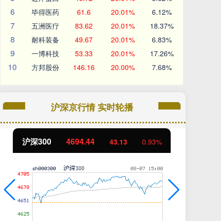
6
毕得医药
61.6
20.01%
6.12%
7
五洲医疗
83.62
20.01%
18.37%
8
耐科装备
49.67
20.01%
6.83%
9
一博科技
53.33
20.01%
17.26%
10
方邦股份
146.16
20.00%
7.68%
沪深京行情 实时轮播
沪深300
4694.44
北
43.13
0.93%