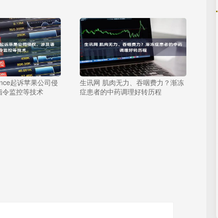
ence起诉苹果公司侵
生讯网 肌肉无力、吞咽费力？渐冻
指令监控等技术
症患者的中药调理好转历程