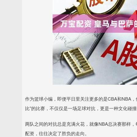
深证成指
14110.12
.92
0.57%
-34.08
-0
作为篮球小编，即便平日里关注更多的是CBA和NBA
比”的比赛，不仅仅是一场足球对抗，更是一种文化碰
两队之间的对抗总是充满火花，就像NBA总决赛那样
配资，往往决定了胜负的走向。