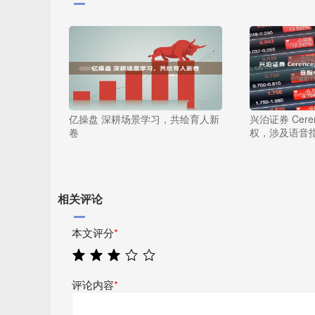
亿操盘 深耕场景学习，共绘育人新
兴泊证券 Cer
卷
权，涉及语音
相关评论
本文评分
*
评论内容
*