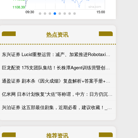
热点资讯
东兴证券 Lucid重整运营：减产、加紧推进Robotaxi、性价比车型继续跳票
巨龙配资 175支团队集结！长株潭Agent训练营暨创新开发大赛第一期训练营开讲
通盈证券 剧本杀《因火成烟》复盘解析+答案手册+谜面分析
亿米网 日本计划恢复“大佐”等称谓，中方：日方仍沉迷于旧梦？又要成为“祸源”？
兴泊证券 这五部最佳剧集，近期必看，建议收藏！_德克斯特·摩根_剧情_老钱
推荐资讯