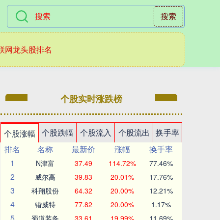
搜索
联网龙头股排名
个股实时涨跌榜
个股跌幅
个股流入
个股流出
换手率
个股涨幅
排名
名称
最新价
涨幅
换手率
1
N津富
37.49
114.72%
77.46%
2
威尔高
39.83
20.01%
17.76%
3
科翔股份
64.32
20.00%
12.21%
4
锴威特
77.82
20.00%
1.17%
5
蜀道装备
33.61
19.99%
11.69%