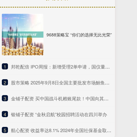
9688策略宝 “你们的选择无比光荣”
1
​邦乾配倍 IPO周报：新增受理2单申请，国仪量子年度研发投入占比下滑
2
​股市策略 2025年9月8日全国主要批发市场鮰鱼价格行情
3
​金铺子配资 买中国战斗机赖账尾款！中国向其追债7次无果，现在什么结果呢？
4
​银铺子配资 “金秋启航”校园招聘活动在四川举办
5
​航心配资 收益率达8.1% 2024年全国社保基金取得较好投资业绩