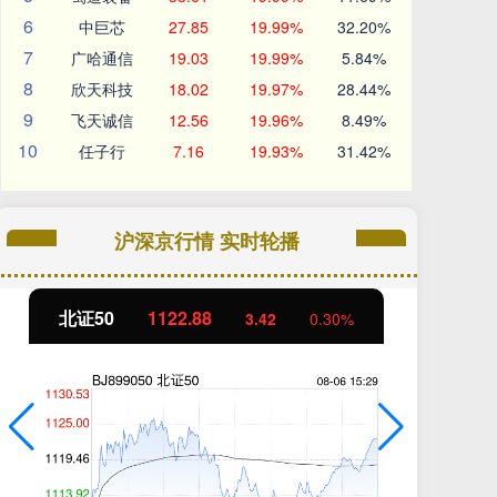
6
中巨芯
27.85
19.99%
32.20%
7
广哈通信
19.03
19.99%
5.84%
8
欣天科技
18.02
19.97%
28.44%
9
飞天诚信
12.56
19.96%
8.49%
10
任子行
7.16
19.93%
31.42%
沪深京行情 实时轮播
北证50
1122.88
创
3.42
0.30%