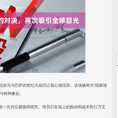
沪深300
4651.31
.24%
-6.85
-0.15%
，但皇马与巴萨的世纪大战仍让我心潮澎湃。这场被称为“国家德
撞与精神象征。
，每一次对位都值得研究。球员们在场上的跑动和战术执行万宝