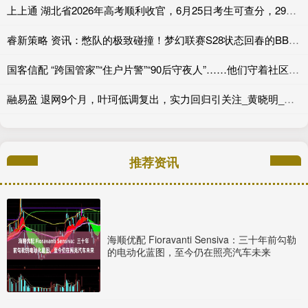
上上通 湖北省2026年高考顺利收官，6月25日考生可查分，29日起填报志愿
睿新策略 资讯：憋队的极致碰撞！梦幻联赛S28状态回春的BB迎战XG
国客信配 “跨国管家”“住户片警”“90后守夜人”……他们守着社区的烟火气
融易盈 退网9个月，叶珂低调复出，实力回归引关注_黄晓明_直播_网友
推荐资讯
海顺优配 Fioravanti Sensiva：三十年前勾勒
的电动化蓝图，至今仍在照亮汽车未来