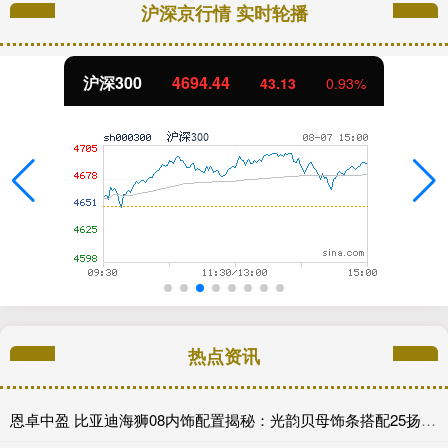
沪深京行情 实时轮播
沪深300
4694.44
43.13
0.93%
热点资讯
恩卓中盈 比亚迪海狮08内饰配置揭秘：光韵贝母饰条搭配25扬帝瓦雷音响登场