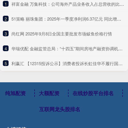
1
​祥富金融 万集科技：公司海外产品业务收入占总营收的比例较低
2
​51策略 丽珠集团：2025年一季度净利润6.37亿元 同比增长4.75%
3
​尚红网 2025年9月8日全国主要批发市场鲅鱼价格行情
4
​华瑞优配 金融监管总局：“十四五”期间房地产融资协调机制支持近2000万套住房建设交付
5
​利赢汇 【12315投诉公示】消费者投诉长虹佳华不履行国家规定的三包义务问题
纯旭配资
大额配资
在线炒股平台排名
互联网龙头股排名