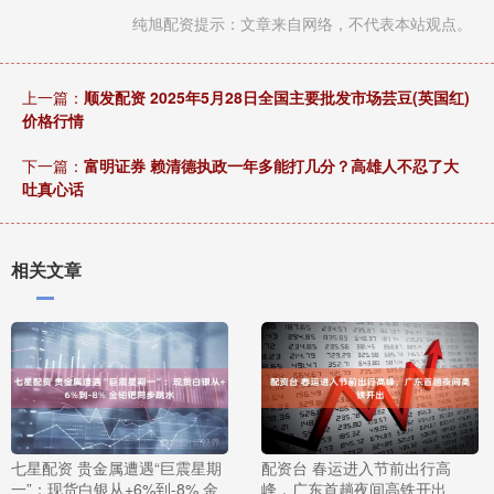
纯旭配资提示：文章来自网络，不代表本站观点。
上一篇：
顺发配资 2025年5月28日全国主要批发市场芸豆(英国红)
价格行情
下一篇：
富明证券 赖清德执政一年多能打几分？高雄人不忍了大
吐真心话
相关文章
七星配资 贵金属遭遇“巨震星期
配资台 春运进入节前出行高
一”：现货白银从+6%到-8% 金
峰，广东首趟夜间高铁开出