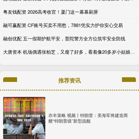
粤友钱配资 2026高考收官！厦门这一幕幕刷屏
融可赢配资 CF账号买卖不用愁，7881凭实力护你安心交易
融创优配 五一假期护航平安，普陀警方全方位筑牢安全防线
大唐资本 机场偶遇张柏芝，又瘦了好多，看着像20多岁小姑娘，状态碾压王菲_小朋友_性格_网友
推荐资讯
亦丰策略 视频丨特朗普：美海军将建造两
艘“特朗普级”新型战舰