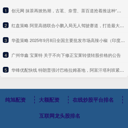
1
​创元网 抹茶再掀热潮，古茗、奈雪、茶百道抢着推这种“浓”新品
2
​红盘策略 阿里高德联合小鹏入局无人驾驶赛道，打造最大Robotaxi聚合平台
3
​华盈策略 2025年9月8日全国主要批发市场高辣小椒（印度S17）价格行情
4
​广州华鑫 宝莱特 关于不向下修正宝莱转债转股价格的公告
5
​华锋优配快线 特朗普强讨巴格拉姆基地，阿富汗塔利班紧急应对
纯旭配资
大额配资
在线炒股平台排名
互联网龙头股排名