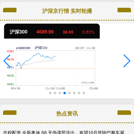
沪深京行情 实时轮播
北证50
1129.72
6.84
0.61%
热点资讯
忠程配资 全新奥迪 S6 无伪谍照流出，有望10月登陆巴黎车展完成首秀!